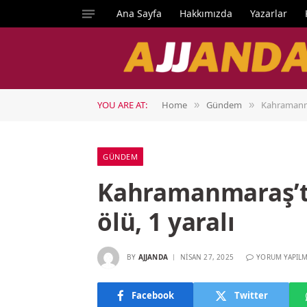
Ana Sayfa
Hakkımızda
Yazarlar
YOU ARE AT:
Home
Gündem
Kahramanmar
»
»
GÜNDEM
Kahramanmaraş’ta
ölü, 1 yaralı
BY
AJJANDA
NISAN 27, 2025
YORUM YAPIL
Facebook
Twitter