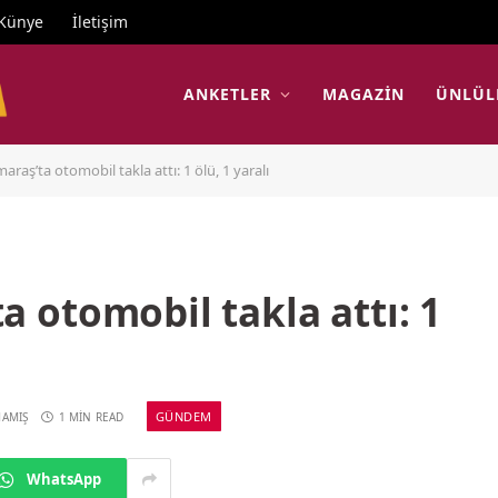
Künye
İletişim
ANKETLER
MAGAZIN
ÜNLÜL
aş’ta otomobil takla attı: 1 ölü, 1 yaralı
 otomobil takla attı: 1
GÜNDEM
MAMIŞ
1 MIN READ
WhatsApp