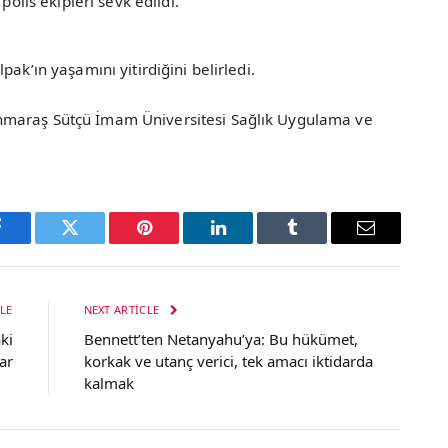
polis ekipleri sevk edildi.
ak’ın yaşamını yitirdiğini belirledi.
nmaraş Sütçü İmam Üniversitesi Sağlık Uygulama ve
Facebook
Twitter
Pinterest
LinkedIn
Tumblr
Email
LE
NEXT ARTICLE
ki
Bennett’ten Netanyahu’ya: Bu hükümet,
ar
korkak ve utanç verici, tek amacı iktidarda
kalmak