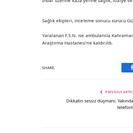
İhbar üzerine kaza yerine sağlık, itfaiye ve 
Sağlık ekipleri, inceleme sonucu sürücü Gülp
Yaralanan F.S.N. ise ambulansla Kahrama
Araştırma Hastanesi’ne kaldırıldı.
SHARE.
PREVIOUS ARTIC
Dikkatin sessiz düşmanı: Yakında
telefonl