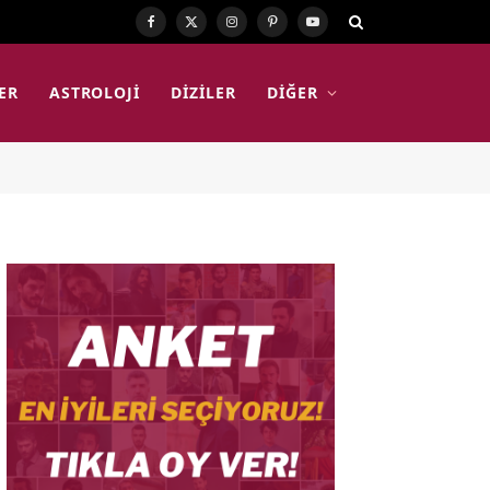
Facebook
X
Instagram
Pinterest
YouTube
(Twitter)
ER
ASTROLOJI
DIZILER
DIĞER