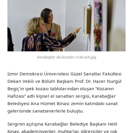
karabaglar-da-kozalar-cicek-acti.jpg
İzmir Demokrasi Üniversitesi Güzel Sanatlar Fakültesi
Dekan Vekili ve Bölüm Başkanı Prof. Dr. Hacer Nurgül
Begiç’in ipek kozası tablolarından oluşan “Kozanın
Hafızası” adlı kişisel el sanatları sergisi, Karabağlar
Belediyesi Ana Hizmet Binası zemin katındaki sanat
galerisinde sanatseverlerle buluştu.
Serginin açılışına Karabağlar Belediye Başkanı Helil
Kınay, akademisyenler, muhtarlar, öğrenciler ve çok