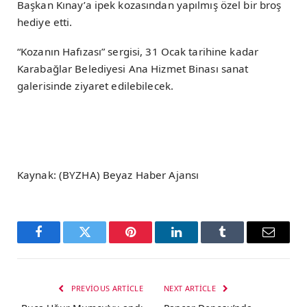
Başkan Kınay’a ipek kozasından yapılmış özel bir broş
hediye etti.
“Kozanın Hafızası” sergisi, 31 Ocak tarihine kadar
Karabağlar Belediyesi Ana Hizmet Binası sanat
galerisinde ziyaret edilebilecek.
Kaynak: (BYZHA) Beyaz Haber Ajansı
Facebook
Twitter
Pinterest
LinkedIn
Tumblr
Email
PREVIOUS ARTICLE
NEXT ARTICLE