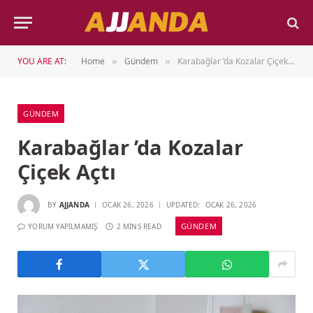
YOU ARE AT:
Home
Gündem
Karabağlar ’da Kozalar Çiçek Açtı
»
»
GÜNDEM
Karabağlar ’da Kozalar
Çiçek Açtı
BY
AJJANDA
OCAK 26, 2026
UPDATED:
OCAK 26, 2026
GÜNDEM
YORUM YAPILMAMIŞ
2 MINS READ