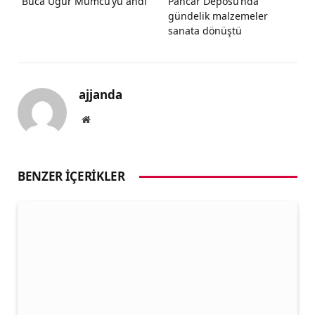
Buca Uğur Mumcu’yu andı
Pancar Deposu’nda
gündelik malzemeler
sanata dönüştü
ajjanda
Website
BENZER İÇERIKLER