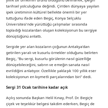
yıllık bir birikimin ürünü olduğunu belirterek, ipeğin
tarihsel yolculuğuna değindi. Çin’den dünyaya yayılan
ipek üretiminin kültürel bellekte önemli bir yer
tuttuğunu ifade eden Begiç, Konya Selçuklu
Üniversitesi’nde yürüttüğü çalışmalar sırasında
topladığı kozalardan oluşan koleksiyonun bu sergiye
dönüştüğünü anlattı.
Sergide yer alan kozaların çoğunun Antakya’dan
getirilen yaralı ve kusurlu örnekler olduğunu belirten
Begiç, “Bu sergi, kusurlu görülenin nasıl güzelliğe
dönüşebileceğini, sabrın ve emeğin sanata nasıl
evrildiğini anlatıyor. Özellikle yaklaşık 100 yıllık eser
koleksiyonun en kıymetli parçalarından biri” dedi.
Sergi 31 Ocak tarihine kadar açık
Açılış sonunda Başkan Helil Kınay, Prof. Dr. Begiç’e
çiçek ve teşekkür belgesi takdim ederken, Begiç de