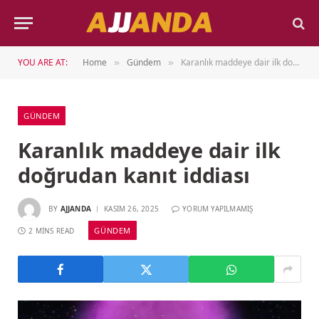
YOU ARE AT:
Home
Gündem
Karanlık maddeye dair ilk doğrudan kanıt iddiası
»
»
GÜNDEM
Karanlık maddeye dair ilk
doğrudan kanıt iddiası
BY
AJJANDA
KASIM 26, 2025
YORUM YAPILMAMIŞ
GÜNDEM
2 MINS READ