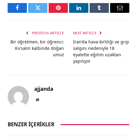
Facebook
Twitter
Pinterest
LinkedIn
Tumblr
Email
PREVIOUS ARTICLE
NEXT ARTICLE
Bir öğretmen, bir öğrenci:
İran’da hava kirliliği ve grip
Kırsalın kalbinde doğan
salgını nedeniyle 18
umut
eyalette eğitim uzaktan
yapılıyor
ajjanda
Website
BENZER İÇERIKLER