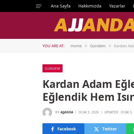
Ana Sayfa
Hakkımızda
Yazarlar
YOU ARE AT:
Home
Gündem
Kardan Ada
»
»
GÜNDEM
Kardan Adam Eğl
Eğlendik Hem Isı
BY
AJJANDA
OCAK 3, 2026
UPDATED:
OCAK 3,
Facebook
Twitter