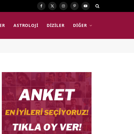
Facebook
X
Instagram
Pinterest
YouTube
(Twitter)
ER
ASTROLOJI
DIZILER
DIĞER