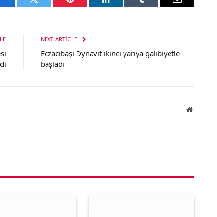
Facebook
Twitter
Pinterest
LinkedIn
Tumblr
Email
LE
NEXT ARTICLE
si
Eczacıbaşı Dynavit ikinci yarıya galibiyetle
dı
başladı
Website