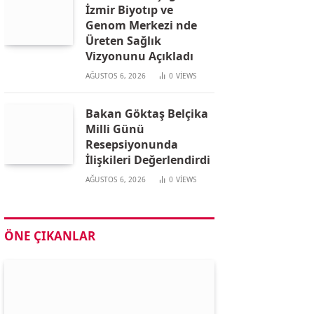
İzmir Biyotıp ve
Genom Merkezi nde
Üreten Sağlık
Vizyonunu Açıkladı
AĞUSTOS 6, 2026
0
VIEWS
Bakan Göktaş Belçika
Milli Günü
Resepsiyonunda
İlişkileri Değerlendirdi
AĞUSTOS 6, 2026
0
VIEWS
ÖNE ÇIKANLAR