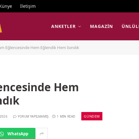
Künye
İletişim
ANKETLER
MAGAZIN
ÜNLÜL
m Eğlencesinde Hem Eğlendik Hem Isındık
encesinde Hem
ndık
GÜNDEM
 2026
YORUM YAPILMAMIŞ
1 MIN READ
WhatsApp