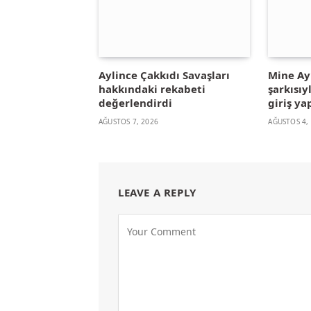
Aylince Çakkıdı Savaşları
Mine A
hakkındaki rekabeti
şarkısıy
değerlendirdi
giriş ya
AĞUSTOS 7, 2026
AĞUSTOS 4,
LEAVE A REPLY