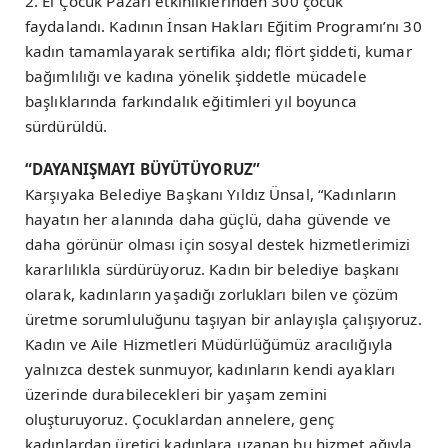
2. El Çocuk Pazarı etkinliklerinden 300 çocuk
faydalandı. Kadının İnsan Hakları Eğitim Programı’nı 30
kadın tamamlayarak sertifika aldı; flört şiddeti, kumar
bağımlılığı ve kadına yönelik şiddetle mücadele
başlıklarında farkındalık eğitimleri yıl boyunca
sürdürüldü.
“DAYANIŞMAYI BÜYÜTÜYORUZ”
Karşıyaka Belediye Başkanı Yıldız Ünsal, “Kadınların
hayatın her alanında daha güçlü, daha güvende ve
daha görünür olması için sosyal destek hizmetlerimizi
kararlılıkla sürdürüyoruz. Kadın bir belediye başkanı
olarak, kadınların yaşadığı zorlukları bilen ve çözüm
üretme sorumluluğunu taşıyan bir anlayışla çalışıyoruz.
Kadın ve Aile Hizmetleri Müdürlüğümüz aracılığıyla
yalnızca destek sunmuyor, kadınların kendi ayakları
üzerinde durabilecekleri bir yaşam zemini
oluşturuyoruz. Çocuklardan annelere, genç
kadınlardan üretici kadınlara uzanan bu hizmet ağıyla