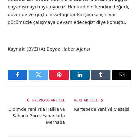
dayanışmayı büyütüyoruz. Her kadının kendini değerli,
güvende ve güçlü hissettiği bir Karşıyaka için var
gücümüzle çalışmaya devam edeceğiz” diye konuştu.
Kaynak: (BYZHA) Beyaz Haber Ajansı
Facebook
Twitter
Pinterest
LinkedIn
Tumblr
Email
PREVIOUS ARTICLE
NEXT ARTICLE
Didim’de Yeni Yıla Halkla ve
Kartepe’de Yeni Yıl Mesaisi
Sahada Görev Yapanlarla
Merhaba