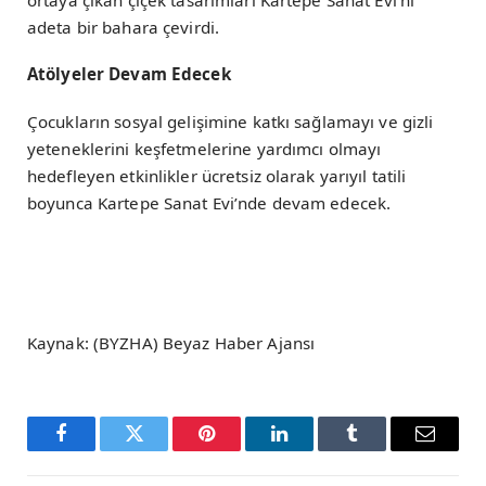
ortaya çıkan çiçek tasarımları Kartepe Sanat Evi’ni
adeta bir bahara çevirdi.
Atölyeler Devam Edecek
Çocukların sosyal gelişimine katkı sağlamayı ve gizli
yeteneklerini keşfetmelerine yardımcı olmayı
hedefleyen etkinlikler ücretsiz olarak yarıyıl tatili
boyunca Kartepe Sanat Evi’nde devam edecek.
Kaynak: (BYZHA) Beyaz Haber Ajansı
Facebook
Twitter
Pinterest
LinkedIn
Tumblr
Email