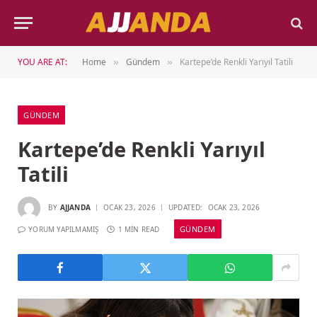
YOU ARE AT:
Home
Gündem
Kartepe’de Renkli Yarıyıl Tatili
»
»
GÜNDEM
Kartepe’de Renkli Yarıyıl
Tatili
BY
AJJANDA
OCAK 23, 2026
UPDATED:
OCAK 23, 2026
GÜNDEM
YORUM YAPILMAMIŞ
1 MIN READ