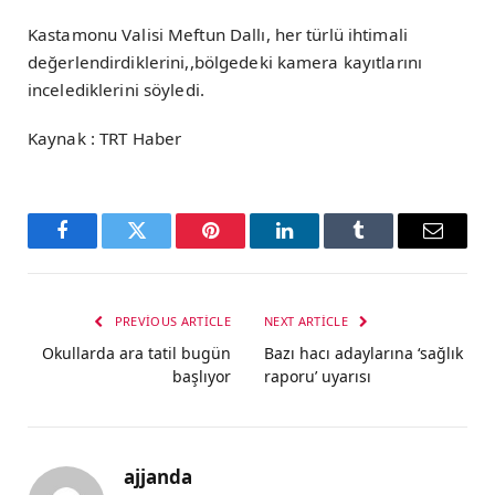
Kastamonu Valisi Meftun Dallı, her türlü ihtimali
değerlendirdiklerini,,bölgedeki kamera kayıtlarını
incelediklerini söyledi.
Kaynak : TRT Haber
Facebook
Twitter
Pinterest
LinkedIn
Tumblr
Email
PREVIOUS ARTICLE
NEXT ARTICLE
Okullarda ara tatil bugün
Bazı hacı adaylarına ‘sağlık
başlıyor
raporu’ uyarısı
ajjanda