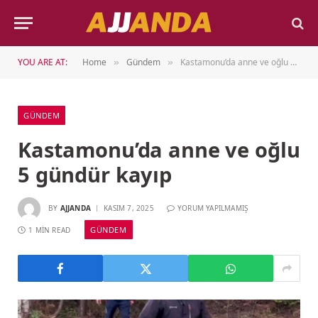
YOU ARE AT:
Home
Gündem
Kastamonu’da anne ve oğlu 5 gündür kayıp
»
»
GÜNDEM
Kastamonu’da anne ve oğlu
5 gündür kayıp
BY
AJJANDA
KASIM 7, 2025
YORUM YAPILMAMIŞ
GÜNDEM
1 MIN READ