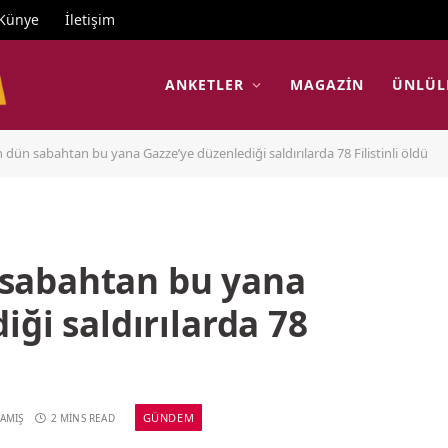
Künye
İletişim
ANKETLER
MAGAZIN
ÜNLÜL
’in dün sabahtan bu yana Gazze’ye düzenlediği saldırılarda 78 Filistinli öldü
n sabahtan bu yana
iği saldırılarda 78
GÜNDEM
AMIŞ
2 MINS READ