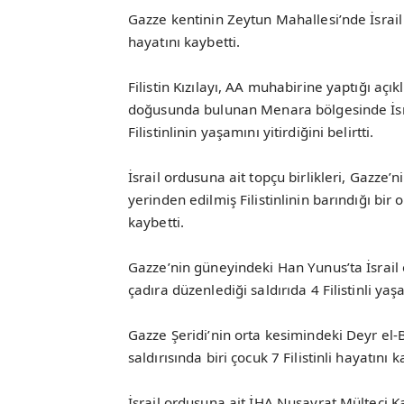
Gazze kentinin Zeytun Mahallesi’nde İsrail
hayatını kaybetti.
Filistin Kızılayı, AA muhabirine yaptığı a
doğusunda bulunan Menara bölgesinde İsra
Filistinlinin yaşamını yitirdiğini belirtti.
İsrail ordusuna ait topçu birlikleri, Gazze
yerinden edilmiş Filistinlinin barındığı bir 
kaybetti.
Gazze’nin güneyindeki Han Yunus’ta İsrail o
çadıra düzenlediği saldırıda 4 Filistinli yaşa
Gazze Şeridi’nin orta kesimindeki Deyr el-
saldırısında biri çocuk 7 Filistinli hayatını 
İsrail ordusuna ait İHA Nusayrat Mülteci 