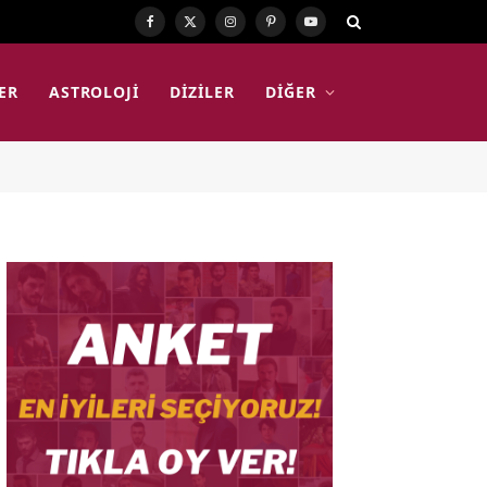
Facebook
X
Instagram
Pinterest
YouTube
(Twitter)
ER
ASTROLOJI
DIZILER
DIĞER