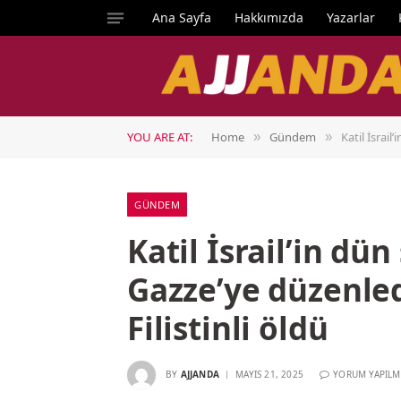
Ana Sayfa
Hakkımızda
Yazarlar
YOU ARE AT:
Home
Gündem
Katil İsrail
»
»
GÜNDEM
Katil İsrail’in dü
Gazze’ye düzenled
Filistinli öldü
BY
AJJANDA
MAYIS 21, 2025
YORUM YAPILM