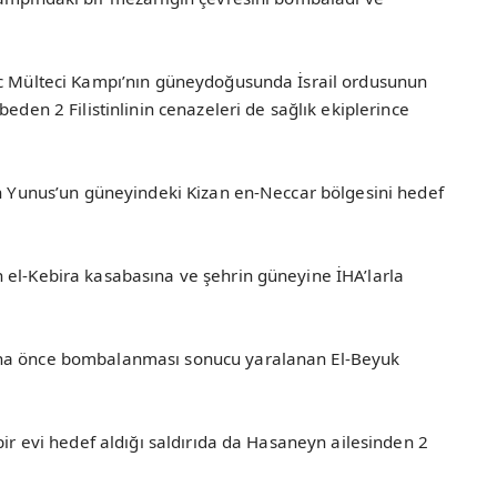
yc Mülteci Kampı’nın güneydoğusunda İsrail ordusunun
beden 2 Filistinlinin cenazeleri de sağlık ekiplerince
an Yunus’un güneyindeki Kizan en-Neccar bölgesini hedef
 el-Kebira kasabasına ve şehrin güneyine İHA’larla
aha önce bombalanması sonucu yaralanan El-Beyuk
bir evi hedef aldığı saldırıda da Hasaneyn ailesinden 2