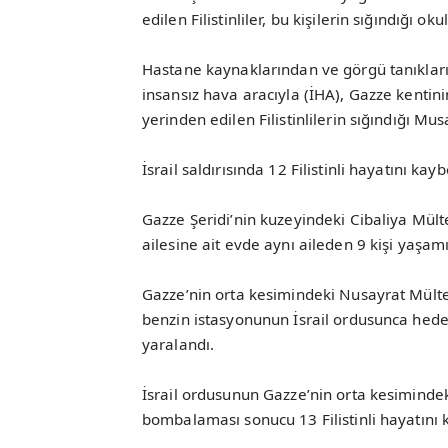
edilen Filistinliler, bu kişilerin sığındığı ok
Hastane kaynaklarından ve görgü tanıkları
insansız hava aracıyla (İHA), Gazze kenti
yerinden edilen Filistinlilerin sığındığı M
İsrail saldırısında 12 Filistinli hayatını kay
Gazze Şeridi’nin kuzeyindeki Cibaliya Mül
ailesine ait evde aynı aileden 9 kişi yaşamın
Gazze’nin orta kesimindeki Nusayrat Mültec
benzin istasyonunun İsrail ordusunca hedef 
yaralandı.
İsrail ordusunun Gazze’nin orta kesimindek
bombalaması sonucu 13 Filistinli hayatını k