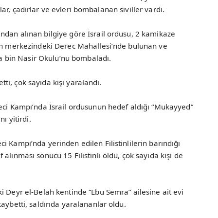
ullar, çadırlar ve evleri bombalanan siviller vardı.
ndan alınan bilgiye göre İsrail ordusu, 2 kamikaze
nin merkezindeki Derec Mahallesi’nde bulunan ve
usa bin Nasir Okulu’nu bombaladı.
betti, çok sayıda kişi yaralandı.
teci Kampı’nda İsrail ordusunun hedef aldığı “Mukayyed”
ı yitirdi.
i Kampı’nda yerinden edilen Filistinlilerin barındığı
alınması sonucu 15 Filistinli öldü, çok sayıda kişi de
i Deyr el-Belah kentinde “Ebu Semra” ailesine ait evi
aybetti, saldırıda yaralananlar oldu.