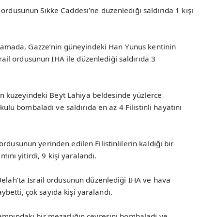
 ordusunun Sıkke Caddesi’ne düzenlediği saldırıda 1 kişi
çıklamada, Gazze’nin güneyindeki Han Yunus kentinin
il ordusunun İHA ile düzenlediği saldırıda 3
’nin kuzeyindeki Beyt Lahiya beldesinde yüzlerce
okulu bombaladı ve saldırıda en az 4 Filistinli hayatını
rdusunun yerinden edilen Filistinlilerin kaldığı bir
mını yitirdi, 9 kişi yaralandı.
Belah’ta İsrail ordusunun düzenlediği İHA ve hava
kaybetti, çok sayıda kişi yaralandı.
Kampındaki bir mezarlığın çevresini bombaladı ve