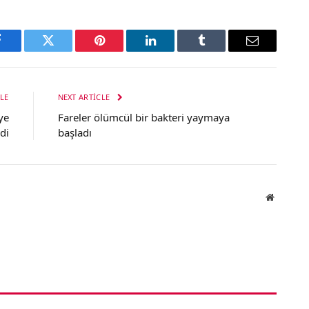
Facebook
Twitter
Pinterest
LinkedIn
Tumblr
Email
LE
NEXT ARTICLE
ye
Fareler ölümcül bir bakteri yaymaya
ldi
başladı
Website