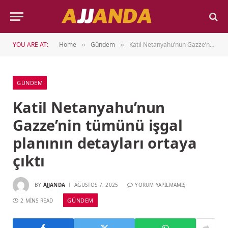
YOU ARE AT:
Home
Gündem
Katil Netanyahu’nun Gazze’nin tümünü işgal planının detayları ortaya çıktı
»
»
GÜNDEM
Katil Netanyahu’nun
Gazze’nin tümünü işgal
planının detayları ortaya
çıktı
BY
AJJANDA
AĞUSTOS 7, 2025
YORUM YAPILMAMIŞ
GÜNDEM
2 MINS READ