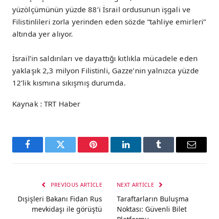
yüzölçümünün yüzde 88’i İsrail ordusunun işgali ve
Filistinlileri zorla yerinden eden sözde “tahliye emirleri”
altında yer alıyor.
İsrail’in saldırıları ve dayattığı kıtlıkla mücadele eden
yaklaşık 2,3 milyon Filistinli, Gazze’nin yalnızca yüzde
12’lik kısmına sıkışmış durumda.
Kaynak : TRT Haber
Facebook
Twitter
Pinterest
LinkedIn
Tumblr
Email
PREVIOUS ARTICLE
NEXT ARTICLE
Dışişleri Bakanı Fidan Rus
Taraftarların Buluşma
mevkidaşı ile görüştü
Noktası: Güvenli Bilet