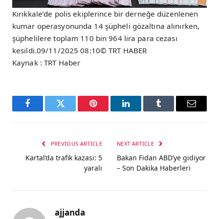
Kırıkkale’de polis ekiplerince bir derneğe düzenlenen
kumar operasyonunda 14 şüpheli gözaltına alınırken,
şüphelilere toplam 110 bin 964 lira para cezası
kesildi.09/11/2025 08:10© TRT HABER
Kaynak : TRT Haber
Facebook
Twitter
Pinterest
LinkedIn
Tumblr
Email
PREVIOUS ARTICLE
NEXT ARTICLE
Kartal’da trafik kazası: 5
Bakan Fidan ABD’ye gidiyor
yaralı
– Son Dakika Haberleri
ajjanda