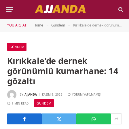
YOU ARE AT:
Home
Gündem
Kırıkkale'de dernek görünümlü kumarhane: 14 gözaltı
»
»
GÜNDEM
Kırıkkale'de dernek
görünümlü kumarhane: 14
gözaltı
BY
AJJANDA
KASIM 9, 2025
YORUM YAPILMAMIŞ
GÜNDEM
1 MIN READ