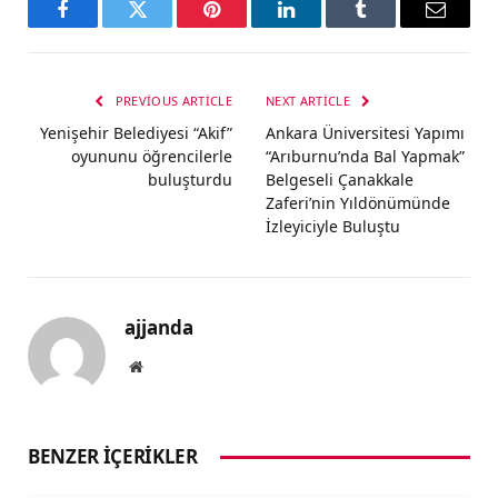
Facebook
Twitter
Pinterest
LinkedIn
Tumblr
Email
PREVIOUS ARTICLE
NEXT ARTICLE
Yenişehir Belediyesi “Akif”
Ankara Üniversitesi Yapımı
oyununu öğrencilerle
“Arıburnu’nda Bal Yapmak”
buluşturdu
Belgeseli Çanakkale
Zaferi’nin Yıldönümünde
İzleyiciyle Buluştu
ajjanda
Website
BENZER İÇERIKLER