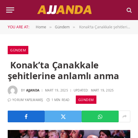
YOU ARE AT:
Home
Gündem
Konak’ta Çanakkale şehitlerine anlamlı anma
»
»
GÜNDEM
Konak’ta Çanakkale
şehitlerine anlamlı anma
BY
AJJANDA
MART 19, 2025
UPDATED:
MART 19, 2025
GÜNDEM
YORUM YAPILMAMIŞ
1 MIN READ