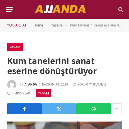
YOU ARE AT:
Home
Yaşam
Kum tanelerini sanat eserine dönüştürüyor
»
»
YAŞAM
Kum tanelerini sanat
eserine dönüştürüyor
BY
AJJANDA
HAZIRAN 18, 2025
YORUM YAPILMAMIŞ
YAŞAM
3 MINS READ