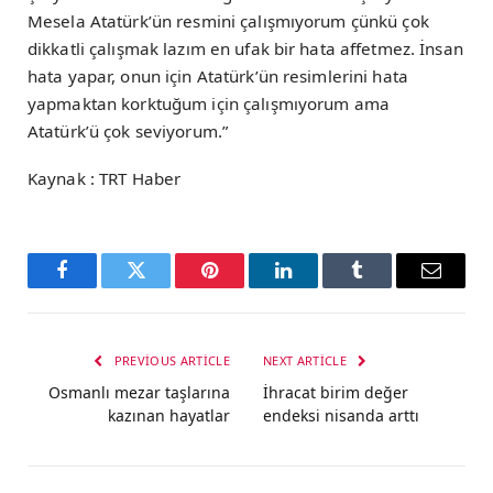
Mesela Atatürk’ün resmini çalışmıyorum çünkü çok
dikkatli çalışmak lazım en ufak bir hata affetmez. İnsan
hata yapar, onun için Atatürk’ün resimlerini hata
yapmaktan korktuğum için çalışmıyorum ama
Atatürk’ü çok seviyorum.”
Kaynak : TRT Haber
Facebook
Twitter
Pinterest
LinkedIn
Tumblr
Email
PREVIOUS ARTICLE
NEXT ARTICLE
Osmanlı mezar taşlarına
İhracat birim değer
kazınan hayatlar
endeksi nisanda arttı