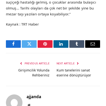
suçiçeği hastalığı gelmiş, o çocuklar arasında bulaşıcı
olmuş… Tarihi olayları da çok net bir şekilde yine bu
mezar taşı yazıları ortaya koyabiliyor.”
Kaynak : TRT Haber
Facebook
Twitter
Pinterest
LinkedIn
Tumblr
Email
PREVIOUS ARTICLE
NEXT ARTICLE
Girişimcilik Yolunda
Kum tanelerini sanat
Rehberiniz
eserine dönüştürüyor
ajjanda
Website