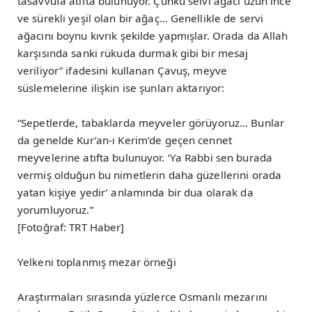
tasavvufa atıfta bulunuyor. Çünkü selvi ağacı uzun ince
ve sürekli yeşil olan bir ağaç… Genellikle de servi
ağacını boynu kıvrık şekilde yapmışlar. Orada da Allah
karşısında sanki rükuda durmak gibi bir mesaj
veriliyor” ifadesini kullanan Çavuş, meyve
süslemelerine ilişkin ise şunları aktarıyor:
“Sepetlerde, tabaklarda meyveler görüyoruz… Bunlar
da genelde Kur’an-ı Kerim’de geçen cennet
meyvelerine atıfta bulunuyor. ‘Ya Rabbi sen burada
vermiş olduğun bu nimetlerin daha güzellerini orada
yatan kişiye yedir’ anlamında bir dua olarak da
yorumluyoruz.”
[Fotoğraf: TRT Haber]
Yelkeni toplanmış mezar örneği
Araştırmaları sırasında yüzlerce Osmanlı mezarını