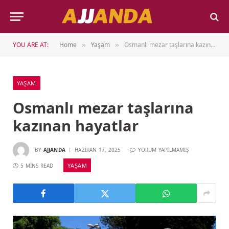
YOU ARE AT:
Home
Yaşam
Osmanlı mezar taşlarına kazınan hayatlar
»
»
YAŞAM
Osmanlı mezar taşlarına
kazınan hayatlar
BY
AJJANDA
HAZIRAN 17, 2025
YORUM YAPILMAMIŞ
YAŞAM
5 MINS READ