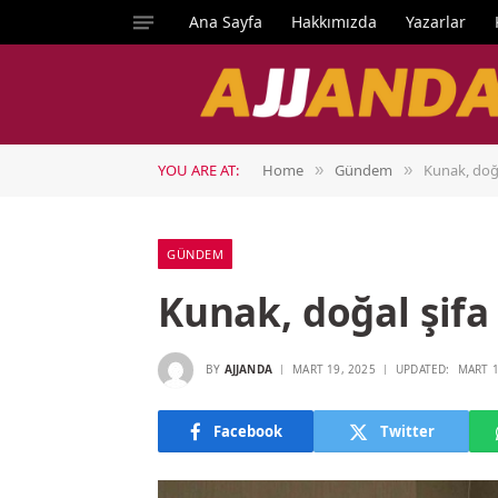
Ana Sayfa
Hakkımızda
Yazarlar
YOU ARE AT:
Home
Gündem
Kunak, doğa
»
»
GÜNDEM
Kunak, doğal şifa
BY
AJJANDA
MART 19, 2025
UPDATED:
MART 1
Facebook
Twitter