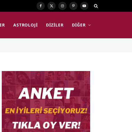
Facebook
X
Instagram
Pinterest
YouTube
(Twitter)
ER
ASTROLOJI
DIZILER
DIĞER