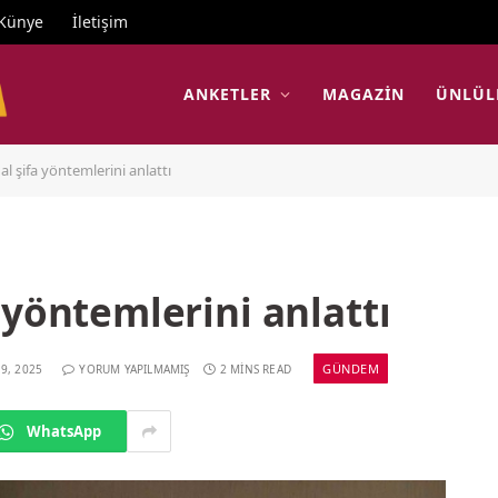
Künye
İletişim
ANKETLER
MAGAZIN
ÜNLÜL
l şifa yöntemlerini anlattı
 yöntemlerini anlattı
GÜNDEM
9, 2025
YORUM YAPILMAMIŞ
2 MINS READ
WhatsApp