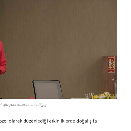
-sifa-yontemlerini-anlatti.jpg
el olarak düzenlediği etkinliklerde doğal şifa