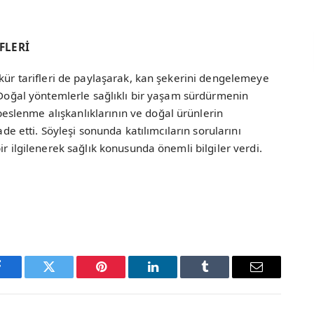
FLERİ
 kür tarifleri de paylaşarak, kan şekerini dengelemeye
. Doğal yöntemlerle sağlıklı bir yaşam sürdürmenin
slenme alışkanlıklarının ve doğal ürünlerin
ade etti. Söyleşi sonunda katılımcıların sorularını
ir ilgilenerek sağlık konusunda önemli bilgiler verdi.
Facebook
Twitter
Pinterest
LinkedIn
Tumblr
Email