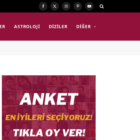
Facebook
X
Instagram
Pinterest
YouTube
(Twitter)
ER
ASTROLOJI
DIZILER
DIĞER