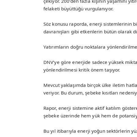
çekiyor. 200’den fazla kişinin yaşamını yiti
felaketi büyüttüğü vurgulanıyor.
Söz konusu raporda, enerji sistemlerinin bi
davranışları gibi etkenlerin bütün olarak dü
Yatırımların doğru noktalara yönlendirilme
DNV’ye göre enerjide sadece yüksek miktar
yönlendirilmesi kritik önem taşıyor.
Mevcut yaklaşımda birçok ülke iletim hatla
veriyor. Bu durum, şebeke kısıtları nedeni
Rapor, enerji sistemine aktif katılım göstere
şebeke üzerinde hem yük hem de potansiye
Bu yıl itibarıyla enerji yoğun sektörlerin yü