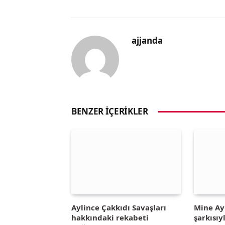
ajjanda
BENZER İÇERIKLER
Aylince Çakkıdı Savaşları
Mine A
hakkındaki rekabeti
şarkısıy