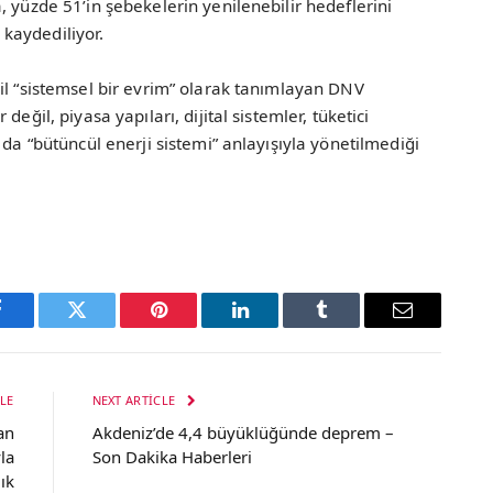
, yüzde 51’in şebekelerin yenilenebilir hedeflerini
kaydediliyor.
il “sistemsel bir evrim” olarak tanımlayan DNV
eğil, piyasa yapıları, dijital sistemler, tüketici
 da “bütüncül enerji sistemi” anlayışıyla yönetilmediği
Facebook
Twitter
Pinterest
LinkedIn
Tumblr
Email
LE
NEXT ARTICLE
an
Akdeniz’de 4,4 büyüklüğünde deprem –
la
Son Dakika Haberleri
ık