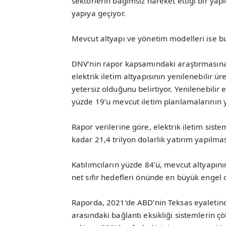
sektörlerin bağımsız hareket ettiği bir yapı
yapıya geçiyor.
Mevcut altyapı ve yönetim modelleri ise 
DNV’nin rapor kapsamındaki araştırmasına k
elektrik iletim altyapısının yenilenebilir ü
yetersiz olduğunu belirtiyor. Yenilenebilir
yüzde 19’u mevcut iletim planlamalarının 
Rapor verilerine göre, elektrik iletim sist
kadar 21,4 trilyon dolarlık yatırım yapılmas
Katılımcıların yüzde 84’ü, mevcut altyapının
net sıfır hedefleri önünde en büyük engel 
Raporda, 2021’de ABD’nin Teksas eyaletinde
arasındaki bağlantı eksikliği sistemlerin çö