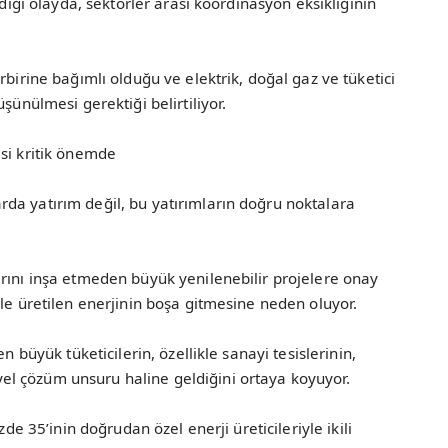
rdiği olayda, sektörler arası koordinasyon eksikliğinin
rbirine bağımlı olduğu ve elektrik, doğal gaz ve tüketici
şünülmesi gerektiği belirtiliyor.
si kritik önemde
da yatırım değil, bu yatırımların doğru noktalara
rını inşa etmeden büyük yenilenebilir projelere onay
yle üretilen enerjinin boşa gitmesine neden oluyor.
n büyük tüketicilerin, özellikle sanayi tesislerinin,
l çözüm unsuru haline geldiğini ortaya koyuyor.
zde 35’inin doğrudan özel enerji üreticileriyle ikili