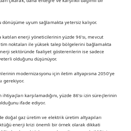
dan çıkarak, daha entegre ve karşılıklı bağımlı bir
bu dönüşüme uyum sağlamakta yetersiz kalıyor.
atılan enerji yöneticilerinin yüzde 96’sı, mevcut
retim noktaları ile yüksek talep bölgelerini bağlamakta
 enerji sektöründe faaliyet gösterenlerin ise sadece
yeterli olduğunu düşünüyor.
emlerinin modernizasyonu için iletim altyapısına 2050’ye
ı gerekiyor.
 ihtiyaçları karşılamadığını, yüzde 86’sı izin süreçlerinin
olduğunu ifade ediyor.
 doğal gaz üretim ve elektrik üretim altyapıları
ktüğü enerji krizi önemli bir örnek olarak dikkati