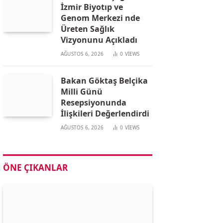
İzmir Biyotıp ve
Genom Merkezi nde
Üreten Sağlık
Vizyonunu Açıkladı
AĞUSTOS 6, 2026
0
VIEWS
Bakan Göktaş Belçika
Milli Günü
Resepsiyonunda
İlişkileri Değerlendirdi
AĞUSTOS 6, 2026
0
VIEWS
ÖNE ÇIKANLAR