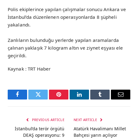
Polis ekiplerince yapılan çalışmalar sonucu Ankara ve
İstanbul’da düzenlenen operasyonlarda 8 şüpheli
yakalandı.
Zanlıların bulunduğu yerlerde yapılan aramalarda
çalınan yaklaşık 7 kilogram altın ve ziynet eşyası ele
geçirildi.
Kaynak : TRT Haber
Facebook
Twitter
Pinterest
LinkedIn
Tumblr
Email
PREVIOUS ARTICLE
NEXT ARTICLE
İstanbul’da terör örgütü
Atatürk Havalimanı Millet
DEAŞ operasyonu: 9
Bahçesi yarın açılıyor