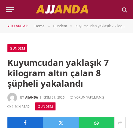
YOU ARE AT:
Home
Gündem
Kuyumcudan yaklaşık 7 kilogram altın çalan 8 şüpheli yakalandı
»
»
GÜNDEM
Kuyumcudan yaklaşık 7
kilogram altın çalan 8
şüpheli yakalandı
BY
AJJANDA
EKIM 31, 2025
YORUM YAPILMAMIŞ
GÜNDEM
1 MIN READ