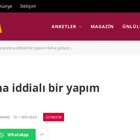
Künye
İletişim
ANKETLER
MAGAZIN
ÜNLÜL
yasına iddialı bir yapım daha geliyor…
 iddialı bir yapım
GÜNDEM
LMAMIŞ
1 MIN READ
WhatsApp