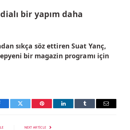
dialı bir yapım daha
ndan sıkça söz ettiren Suat Yanç,
 yepyeni bir magazin programı için
Facebook
Twitter
Pinterest
LinkedIn
Tumblr
Email
LE
NEXT ARTICLE