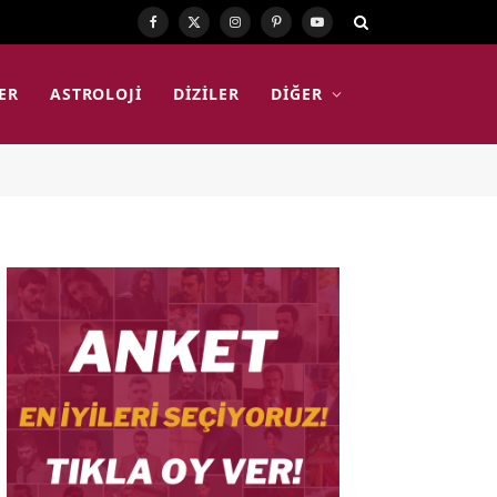
Facebook
X
Instagram
Pinterest
YouTube
(Twitter)
ER
ASTROLOJI
DIZILER
DIĞER