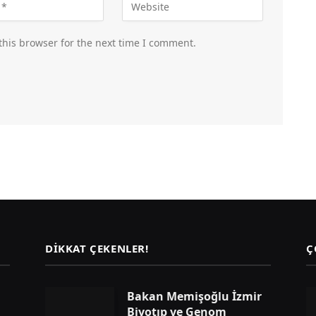
this browser for the next time I comment.
DIKKAT ÇEKENLER!
Ç
Bakan Memişoğlu İzmir
Biyotıp ve Genom