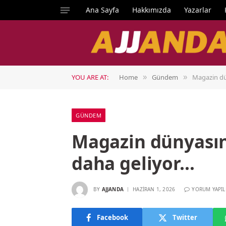
Ana Sayfa
Hakkımızda
Yazarlar
YOU ARE AT:
Home
Gündem
Magazin dün
»
»
GÜNDEM
Magazin dünyasına
daha geliyor…
BY
AJJANDA
HAZIRAN 1, 2026
YORUM YAPI
Facebook
Twitter