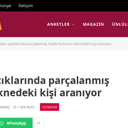
Künye
İletişim
ANKETLER
MAGAZIN
ÜNLÜL
ası açıklarında parçalanmış halde bulunan teknedeki kişi aranıyor
ıklarında parçalanmış
nedeki kişi aranıyor
GÜNDEM
LMAMIŞ
1 MIN READ
WhatsApp