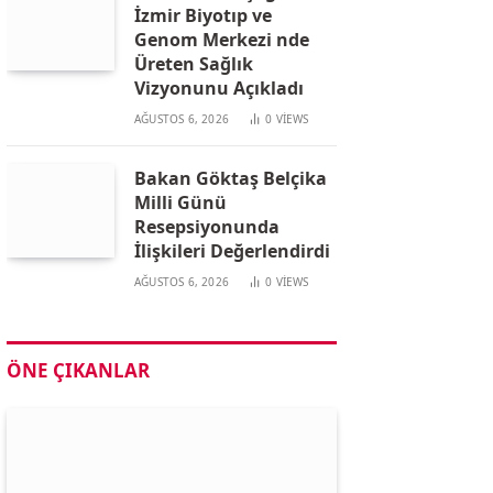
İzmir Biyotıp ve
Genom Merkezi nde
Üreten Sağlık
Vizyonunu Açıkladı
AĞUSTOS 6, 2026
0
VIEWS
Bakan Göktaş Belçika
Milli Günü
Resepsiyonunda
İlişkileri Değerlendirdi
AĞUSTOS 6, 2026
0
VIEWS
ÖNE ÇIKANLAR