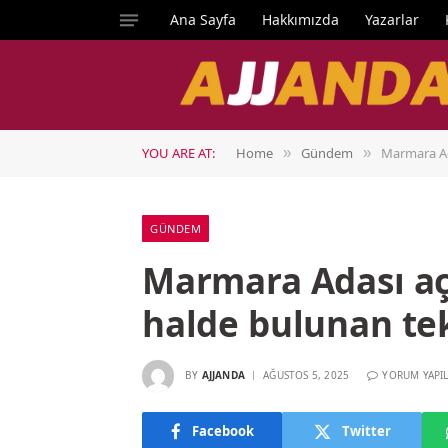
Ana Sayfa
Hakkımızda
Yazarlar
YOU ARE AT:
Home
Gündem
Marmara Ad
»
»
GÜNDEM
Marmara Adası aç
halde bulunan tek
BY
AJJANDA
AĞUSTOS 5, 2025
YORUM YAPI
Facebook
Twitter