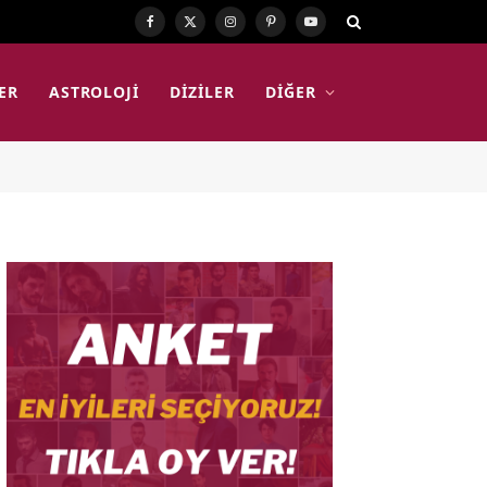
Facebook
X
Instagram
Pinterest
YouTube
(Twitter)
ER
ASTROLOJI
DIZILER
DIĞER