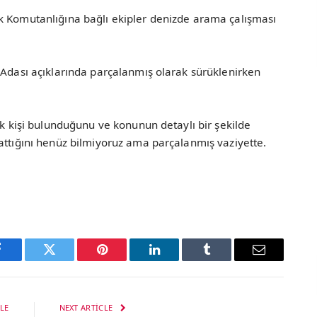
k Komutanlığına bağlı ekipler denizde arama çalışması
 Adası açıklarında parçalanmış olarak sürüklenirken
ek kişi bulunduğunu ve konunun detaylı bir şekilde
attığını henüz bilmiyoruz ama parçalanmış vaziyette.
Facebook
Twitter
Pinterest
LinkedIn
Tumblr
Email
LE
NEXT ARTICLE