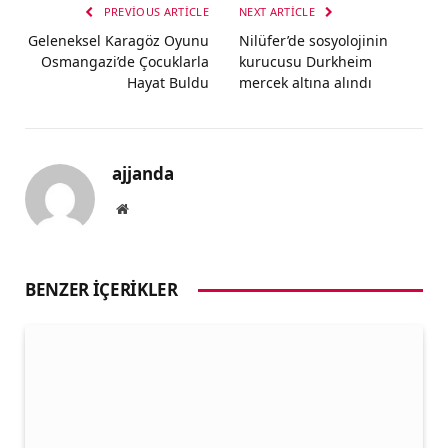
PREVIOUS ARTICLE
NEXT ARTICLE
Geleneksel Karagöz Oyunu
Nilüfer’de sosyolojinin
Osmangazi’de Çocuklarla
kurucusu Durkheim
Hayat Buldu
mercek altına alındı
ajjanda
Website
BENZER İÇERIKLER