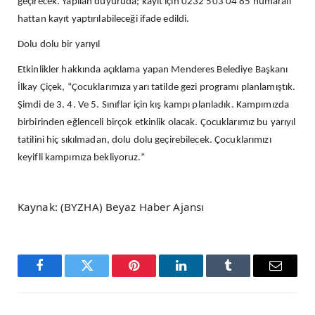
geçirecek. Yapılan duyuruda; kayıt için 0232 503 04 85 numaralı
hattan kayıt yaptırılabileceği ifade edildi.
Dolu dolu bir yarıyıl
Etkinlikler hakkında açıklama yapan Menderes Belediye Başkanı
İlkay Çiçek, “Çocuklarımıza yarı tatilde gezi programı planlamıştık.
Şimdi de 3. 4. Ve 5. Sınıflar için kış kampı planladık. Kampımızda
birbirinden eğlenceli birçok etkinlik olacak. Çocuklarımız bu yarıyıl
tatilini hiç sıkılmadan, dolu dolu geçirebilecek. Çocuklarımızı
keyifli kampımıza bekliyoruz.”
Kaynak: (BYZHA) Beyaz Haber Ajansı
Facebook
Twitter
Pinterest
LinkedIn
Tumblr
Email