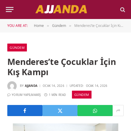
YOU ARE AT:
Home
Gündem
Menderes’te Çocuklar İçin Kış Kampı
»
»
GÜNDEM
Menderes’te Çocuklar İçin
Kış Kampı
BY
AJJANDA
OCAK 14, 2026
UPDATED:
OCAK 14, 2026
GÜNDEM
YORUM YAPILMAMIŞ
1 MIN READ