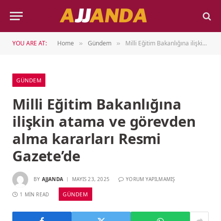
YOU ARE AT:
Home
Gündem
Milli Eğitim Bakanlığına ilişkin atama ve görevden alma kararları Resmi Gazete’de
»
»
GÜNDEM
Milli Eğitim Bakanlığına
ilişkin atama ve görevden
alma kararları Resmi
Gazete’de
BY
AJJANDA
MAYIS 23, 2025
YORUM YAPILMAMIŞ
GÜNDEM
1 MIN READ