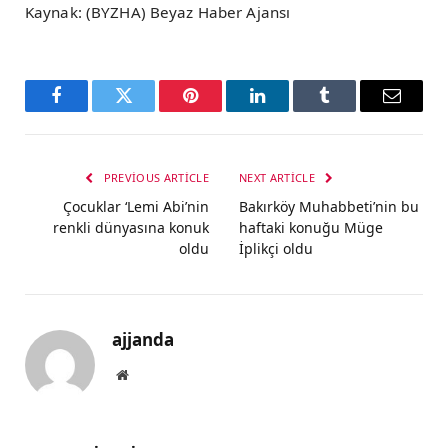
Kaynak: (BYZHA) Beyaz Haber Ajansı
Facebook
Twitter
Pinterest
LinkedIn
Tumblr
Email
PREVIOUS ARTICLE
NEXT ARTICLE
Çocuklar ‘Lemi Abi’nin
Bakırköy Muhabbeti’nin bu
renkli dünyasına konuk
haftaki konuğu Müge
oldu
İplikçi oldu
ajjanda
Website