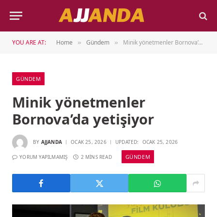
YOU ARE AT:
Home
Gündem
Minik yönetmenler Bornova’da yetişiyor
»
»
GÜNDEM
Minik yönetmenler
Bornova’da yetişiyor
BY
AJJANDA
OCAK 25, 2026
UPDATED:
OCAK 25, 2026
GÜNDEM
YORUM YAPILMAMIŞ
2 MINS READ