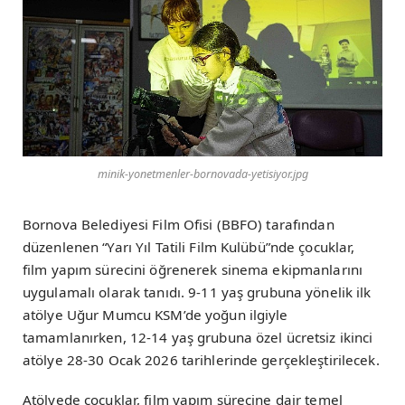
minik-yonetmenler-bornovada-yetisiyor.jpg
Bornova Belediyesi Film Ofisi (BBFO) tarafından
düzenlenen “Yarı Yıl Tatili Film Kulübü”nde çocuklar,
film yapım sürecini öğrenerek sinema ekipmanlarını
uygulamalı olarak tanıdı. 9-11 yaş grubuna yönelik ilk
atölye Uğur Mumcu KSM’de yoğun ilgiyle
tamamlanırken, 12-14 yaş grubuna özel ücretsiz ikinci
atölye 28-30 Ocak 2026 tarihlerinde gerçekleştirilecek.
Atölyede çocuklar, film yapım sürecine dair temel