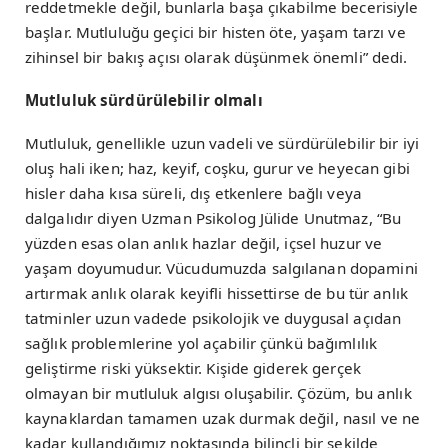
reddetmekle değil, bunlarla başa çıkabilme becerisiyle
başlar. Mutluluğu geçici bir histen öte, yaşam tarzı ve
zihinsel bir bakış açısı olarak düşünmek önemli” dedi.
Mutluluk sürdürülebilir olmalı
Mutluluk, genellikle uzun vadeli ve sürdürülebilir bir iyi
oluş hali iken; haz, keyif, coşku, gurur ve heyecan gibi
hisler daha kısa süreli, dış etkenlere bağlı veya
dalgalıdır diyen Uzman Psikolog Jülide Unutmaz, “Bu
yüzden esas olan anlık hazlar değil, içsel huzur ve
yaşam doyumudur. Vücudumuzda salgılanan dopamini
artırmak anlık olarak keyifli hissettirse de bu tür anlık
tatminler uzun vadede psikolojik ve duygusal açıdan
sağlık problemlerine yol açabilir çünkü bağımlılık
geliştirme riski yüksektir. Kişide giderek gerçek
olmayan bir mutluluk algısı oluşabilir. Çözüm, bu anlık
kaynaklardan tamamen uzak durmak değil, nasıl ve ne
kadar kullandığımız noktasında bilinçli bir şekilde