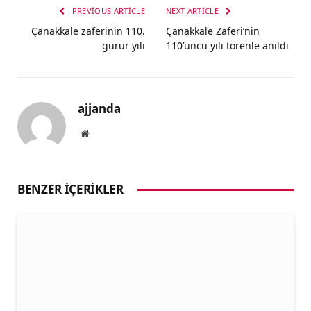
PREVIOUS ARTICLE
NEXT ARTICLE
Çanakkale zaferinin 110.
Çanakkale Zaferi’nin
gurur yılı
110’uncu yılı törenle anıldı
ajjanda
Website
BENZER İÇERIKLER