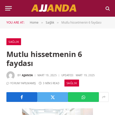
YOU ARE AT:
Home
Sağlık
Mutlu hissetmenin 6 faydası
»
»
SAĞLIK
Mutlu hissetmenin 6
faydası
BY
AJJANDA
MART 19, 2025
UPDATED:
MART 19, 2025
SAĞLIK
YORUM YAPILMAMIŞ
3 MINS READ