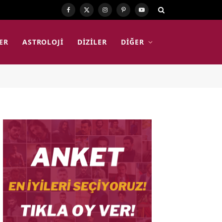
Facebook
X
Instagram
Pinterest
YouTube
(Twitter)
ER
ASTROLOJI
DIZILER
DIĞER