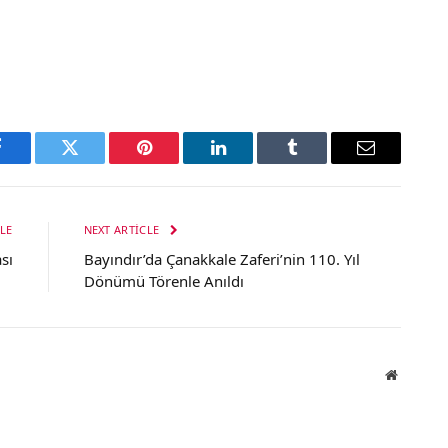
Facebook
Twitter
Pinterest
LinkedIn
Tumblr
Email
LE
NEXT ARTICLE
sı
Bayındır’da Çanakkale Zaferi’nin 110. Yıl
Dönümü Törenle Anıldı
Website