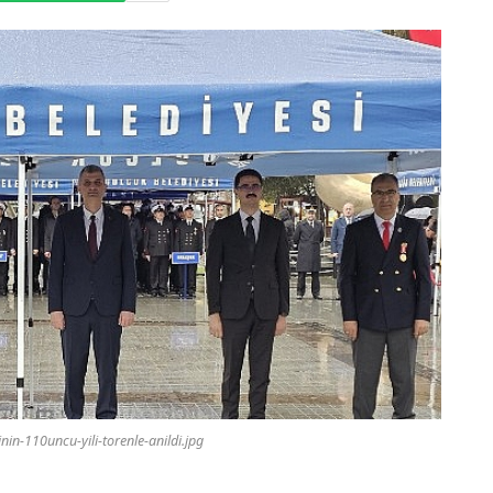
nin-110uncu-yili-torenle-anildi.jpg