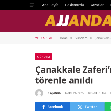
Ana Sayfa
Hakkımızda
Yazarlar
YOU ARE AT:
Home
Gündem
Çanakkale Z
»
»
GÜNDEM
Çanakkale Zaferi’
törenle anıldı
BY
AJJANDA
MART 19, 2025
UPDATED:
MART 1
Facebook
Twitter