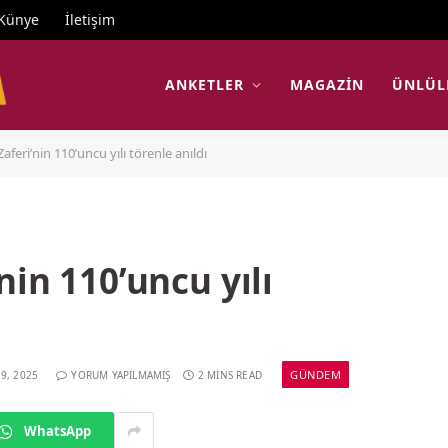
Künye
İletişim
ANKETLER
MAGAZIN
ÜNLÜL
aferi’nin 110’uncu yılı törenle anıldı
nin 110’uncu yılı
GÜNDEM
9, 2025
YORUM YAPILMAMIŞ
2 MINS READ
WhatsApp