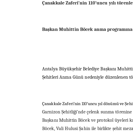
Çanakkale Zaferi’nin 110’uncu yılı törenle
Başkan Muhittin Böcek anma programına 
Antalya Büyükşehir Belediye Başkanı Muhittin
Şehitleri Anma Günü nedeniyle düzenlenen tör
Çanakkale Zaferi’nin 110’uncu yıl dönümü ve Şeh
Garnizon Şehitliği’nde çelenk sunma törenine
Başkanı Muhittin Böcek ve protokol üyeleri k
Böcek, Vali Hulusi Şahin ile birlikte
şehit mezar