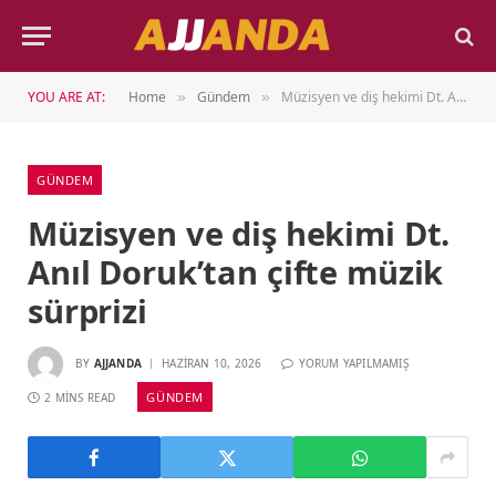
YOU ARE AT:
Home
Gündem
Müzisyen ve diş hekimi Dt. Anıl Doruk’tan çifte müzik sürprizi
»
»
GÜNDEM
Müzisyen ve diş hekimi Dt.
Anıl Doruk’tan çifte müzik
sürprizi
BY
AJJANDA
HAZIRAN 10, 2026
YORUM YAPILMAMIŞ
GÜNDEM
2 MINS READ