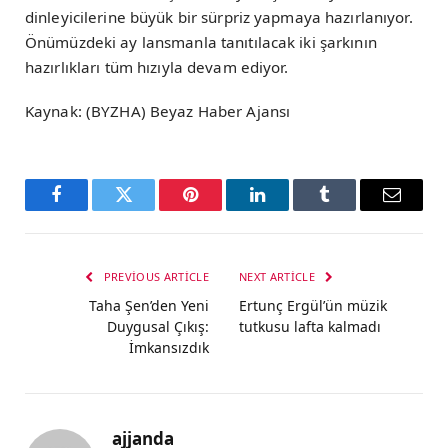
dinleyicilerine büyük bir sürpriz yapmaya hazırlanıyor.
Önümüzdeki ay lansmanla tanıtılacak iki şarkının
hazırlıkları tüm hızıyla devam ediyor.
Kaynak: (BYZHA) Beyaz Haber Ajansı
Facebook
Twitter
Pinterest
LinkedIn
Tumblr
Email
PREVIOUS ARTICLE
NEXT ARTICLE
Taha Şen’den Yeni
Ertunç Ergül’ün müzik
Duygusal Çıkış:
tutkusu lafta kalmadı
İmkansızdık
ajjanda