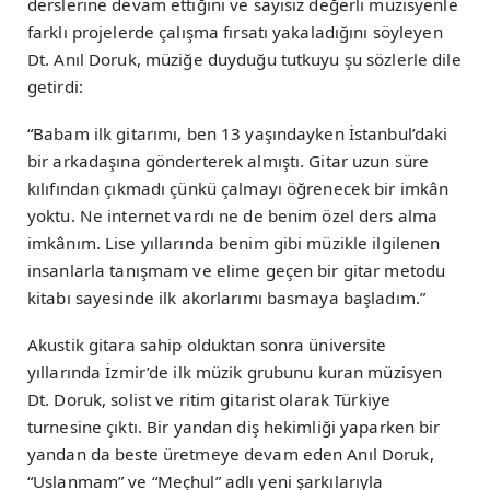
derslerine devam ettiğini ve sayısız değerli müzisyenle
farklı projelerde çalışma fırsatı yakaladığını söyleyen
Dt. Anıl Doruk, müziğe duyduğu tutkuyu şu sözlerle dile
getirdi:
“Babam ilk gitarımı, ben 13 yaşındayken İstanbul’daki
bir arkadaşına gönderterek almıştı. Gitar uzun süre
kılıfından çıkmadı çünkü çalmayı öğrenecek bir imkân
yoktu. Ne internet vardı ne de benim özel ders alma
imkânım. Lise yıllarında benim gibi müzikle ilgilenen
insanlarla tanışmam ve elime geçen bir gitar metodu
kitabı sayesinde ilk akorlarımı basmaya başladım.”
Akustik gitara sahip olduktan sonra üniversite
yıllarında İzmir’de ilk müzik grubunu kuran müzisyen
Dt. Doruk, solist ve ritim gitarist olarak Türkiye
turnesine çıktı. Bir yandan diş hekimliği yaparken bir
yandan da beste üretmeye devam eden Anıl Doruk,
“Uslanmam” ve “Meçhul” adlı yeni şarkılarıyla