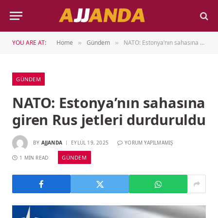
YOU ARE AT:
Home
Gündem
NATO: Estonya’nın sahasına giren Rus jetleri durduruldu
»
»
GÜNDEM
NATO: Estonya’nın sahasına
giren Rus jetleri durduruldu
BY
AJJANDA
EYLÜL 19, 2025
YORUM YAPILMAMIŞ
GÜNDEM
1 MIN READ