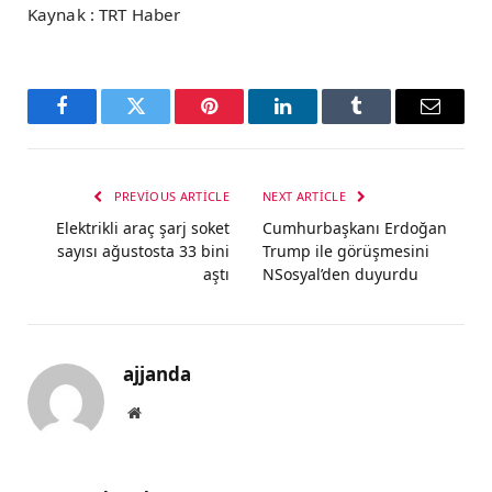
Kaynak : TRT Haber
Facebook
Twitter
Pinterest
LinkedIn
Tumblr
Email
PREVIOUS ARTICLE
NEXT ARTICLE
Elektrikli araç şarj soket
Cumhurbaşkanı Erdoğan
sayısı ağustosta 33 bini
Trump ile görüşmesini
aştı
NSosyal’den duyurdu
ajjanda
Website