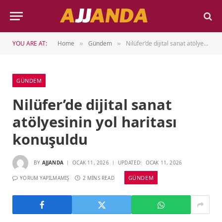
YOU ARE AT:
Home
Gündem
Nilüfer’de dijital sanat atölyesinin yol haritası konuşuldu
»
»
GÜNDEM
Nilüfer’de dijital sanat
atölyesinin yol haritası
konuşuldu
BY
AJJANDA
OCAK 11, 2026
UPDATED:
OCAK 11, 2026
GÜNDEM
YORUM YAPILMAMIŞ
2 MINS READ