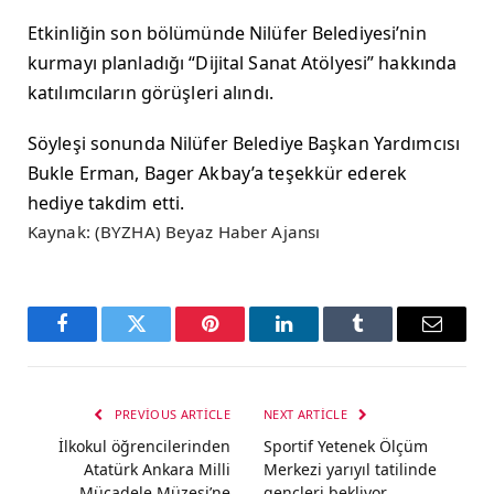
Etkinliğin son bölümünde Nilüfer Belediyesi’nin
kurmayı planladığı “Dijital Sanat Atölyesi” hakkında
katılımcıların görüşleri alındı.
Söyleşi sonunda Nilüfer Belediye Başkan Yardımcısı
Bukle Erman, Bager Akbay’a teşekkür ederek
hediye takdim etti.
Kaynak: (BYZHA) Beyaz Haber Ajansı
Facebook
Twitter
Pinterest
LinkedIn
Tumblr
Email
PREVIOUS ARTICLE
NEXT ARTICLE
İlkokul öğrencilerinden
Sportif Yetenek Ölçüm
Atatürk Ankara Milli
Merkezi yarıyıl tatilinde
Mücadele Müzesi’ne
gençleri bekliyor