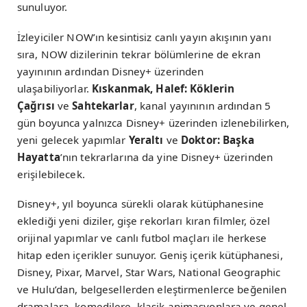
sunuluyor.
İzleyiciler NOW’ın kesintisiz canlı yayın akışının yanı
sıra, NOW dizilerinin tekrar bölümlerine de ekran
yayınının ardından Disney+ üzerinden
ulaşabiliyorlar.
Kıskanmak, Halef: Köklerin
Çağrısı
ve
Sahtekarlar
, kanal yayınının ardından 5
gün boyunca yalnızca Disney+ üzerinden izlenebilirken,
yeni gelecek yapımlar
Yeraltı
ve
Doktor: Başka
Hayatta
’nın tekrarlarına da yine Disney+ üzerinden
erişilebilecek.
Disney+, yıl boyunca sürekli olarak kütüphanesine
eklediği yeni diziler, gişe rekorları kıran filmler, özel
orijinal yapımlar ve canlı futbol maçları ile herkese
hitap eden içerikler sunuyor. Geniş içerik kütüphanesi,
Disney, Pixar, Marvel, Star Wars, National Geographic
ve Hulu’dan, belgesellerden eleştirmenlerce beğenilen
dramalara, komedilere, klasik animasyonlara ve genel