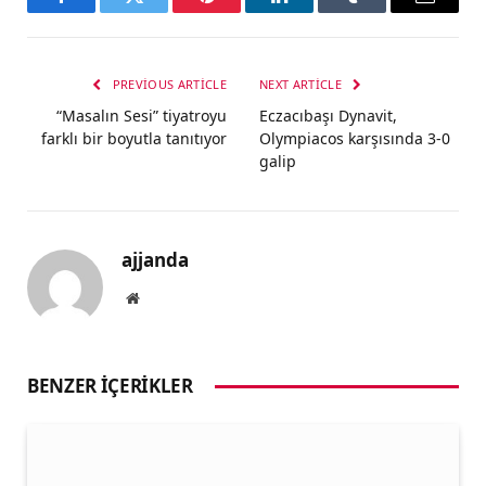
Facebook
Twitter
Pinterest
LinkedIn
Tumblr
Email
PREVIOUS ARTICLE
NEXT ARTICLE
“Masalın Sesi” tiyatroyu
Eczacıbaşı Dynavit,
farklı bir boyutla tanıtıyor
Olympiacos karşısında 3-0
galip
ajjanda
Website
BENZER İÇERIKLER