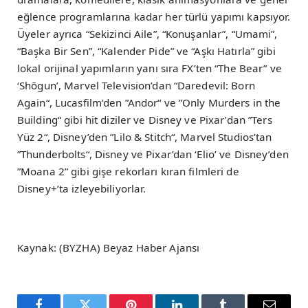
eğlence programlarına kadar her türlü yapımı kapsıyor.
Üyeler ayrıca “Sekizinci Aile”, “Konuşanlar”, “Umami”,
“Başka Bir Sen”, “Kalender Pide” ve “Aşkı Hatırla” gibi
lokal orijinal yapımların yanı sıra FX’ten “The Bear” ve
‘Shōgun’, Marvel Television’dan “Daredevil: Born
Again“, Lucasfilm’den ”Andor“ ve ”Only Murders in the
Building“ gibi hit diziler ve Disney ve Pixar’dan ”Ters
Yüz 2“, Disney’den ”Lilo & Stitch“, Marvel Studios’tan
”Thunderbolts“, Disney ve Pixar’dan ‘Elio’ ve Disney’den
”Moana 2” gibi gişe rekorları kıran filmleri de
Disney+’ta izleyebiliyorlar.
Kaynak: (BYZHA) Beyaz Haber Ajansı