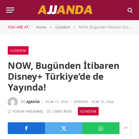
YOU ARE AT:
Home
Gündem
NOW, Bugünden İtibaren Disney+ Türkiye’de de Yayında!
»
»
GÜNDEM
NOW, Bugünden İtibaren
Disney+ Türkiye’de de
Yayında!
BY
AJJANDA
OCAK 15, 2026
UPDATED:
OCAK 15, 2026
GÜNDEM
YORUM YAPILMAMIŞ
2 MINS READ