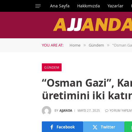
Ana Sayfa
Hakkımızda
Yazarlar
YOU ARE AT:
Home
Gündem
“Osman Gazi
»
»
GÜNDEM
“Osman Gazi”, Kar
üretimini iki kat
BY
AJJANDA
MAYIS 27, 2025
YORUM YAPILM
Facebook
Twitter