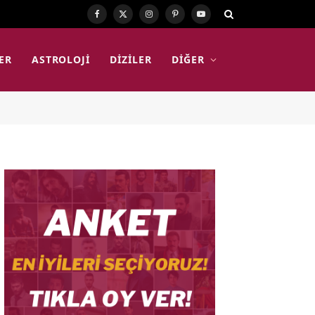
Facebook
X
Instagram
Pinterest
YouTube
(Twitter)
ER
ASTROLOJI
DIZILER
DIĞER