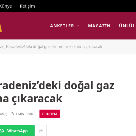
Künye
İletişim
ANKETLER
MAGAZIN
ÜNLÜL
”, Karadeniz’deki doğal gaz üretimini iki katına çıkaracak
adeniz’deki doğal gaz
ına çıkaracak
GÜNDEM
AMIŞ
1 MIN READ
WhatsApp