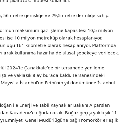
ına çıkaracak.” ifadesi kullanıldı.
 56 metre genişliğe ve 29,5 metre derinliğe sahip.
atformun maksimum gaz işleme kapasitesi 10,5 milyon
si ise 10 milyon metreküp olarak hesaplanıyor.
zunluğu 161 kilometre olarak hesaplanıyor. Platformda
rılarak kullanıma hazır halde ulusal şebekeye verilecek.
lül 2024’te Çanakkale’de bir tersanede yenileme
ştı ve yaklaşık 8 ay burada kaldı. Tersanesindeki
Mayıs’ta İstanbul’un Fethi’nin yıl dönümünde İstanbul
ğan ile Enerji ve Tabii Kaynaklar Bakanı Alparslan
dan Karadeniz’e uğurlanacak. Boğaz geçişi yaklaşık 11
ıyı Emniyeti Genel Müdürlüğüne bağlı römorkörler eşlik