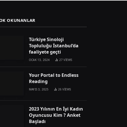
OK OKUNANLAR
Türkiye Sinoloji
Topluluğu İstanbul’da
faaliyete geçti
OCAK 13, 2024
27
VIEWS
Your Portal to Endless
Reading
MAYIS 3, 2025
26
VIEWS
2023 Yılının En İyi Kadın
Oyuncusu Kim ? Anket
Başladı