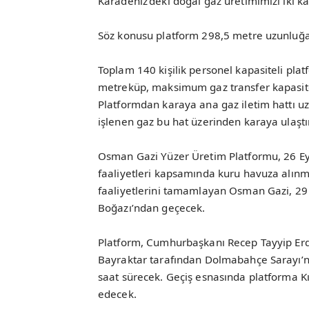
Karadeniz’deki doğal gaz üretimimizi iki kat
Söz konusu platform 298,5 metre uzunluğa,
Toplam 140 kişilik personel kapasiteli pl
metreküp, maksimum gaz transfer kapasite
Platformdan karaya ana gaz iletim hattı u
işlenen gaz bu hat üzerinden karaya ulaştı
Osman Gazi Yüzer Üretim Platformu, 26 Ey
faaliyetleri kapsamında kuru havuza alınmı
faaliyetlerini tamamlayan Osman Gazi, 29 
Boğazı’ndan geçecek.
Platform, Cumhurbaşkanı Recep Tayyip Erdo
Bayraktar tarafından Dolmabahçe Sarayı’n
saat sürecek. Geçiş esnasında platforma K
edecek.