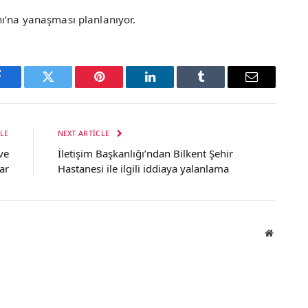
nı’na yanaşması planlanıyor.
Facebook
Twitter
Pinterest
LinkedIn
Tumblr
Email
LE
NEXT ARTICLE
ve
İletişim Başkanlığı’ndan Bilkent Şehir
ar
Hastanesi ile ilgili iddiaya yalanlama
Website