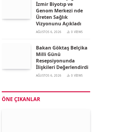
İzmir Biyotıp ve
Genom Merkezi nde
Üreten Sağlık
Vizyonunu Açıkladı
AĞUSTOS 6, 2026
0
VIEWS
Bakan Göktaş Belçika
Milli Günü
Resepsiyonunda
İlişkileri Değerlendirdi
AĞUSTOS 6, 2026
0
VIEWS
ÖNE ÇIKANLAR