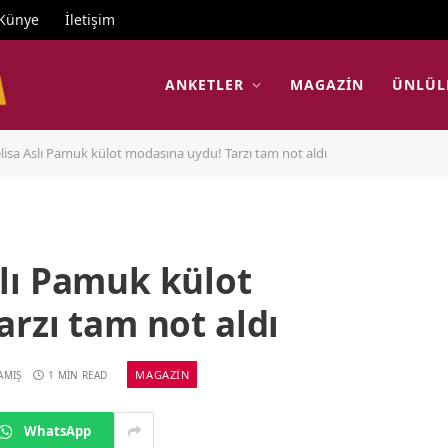
Künye
İletişim
ANKETLER
MAGAZIN
ÜNLÜL
sa Aslı Pamuk külot modasına uydu! Tarzı tam not aldı
lı Pamuk külot
rzı tam not aldı
MAGAZIN
AMIŞ
1 MIN READ
WhatsApp