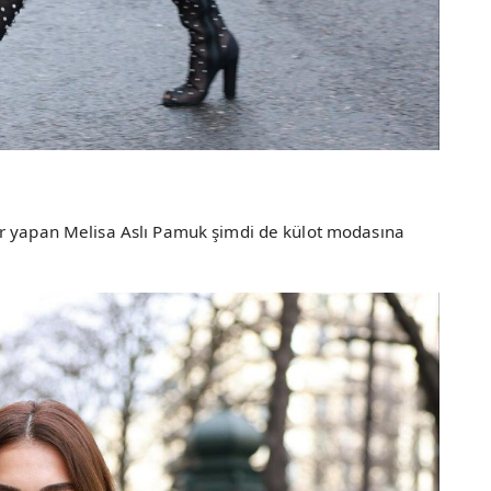
ar yapan Melisa Aslı Pamuk şimdi de külot modasına