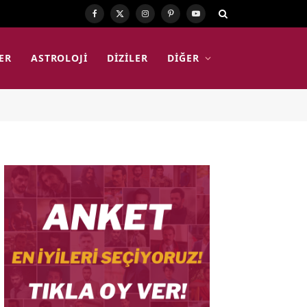
Facebook
X
Instagram
Pinterest
YouTube
(Twitter)
ER
ASTROLOJI
DIZILER
DIĞER