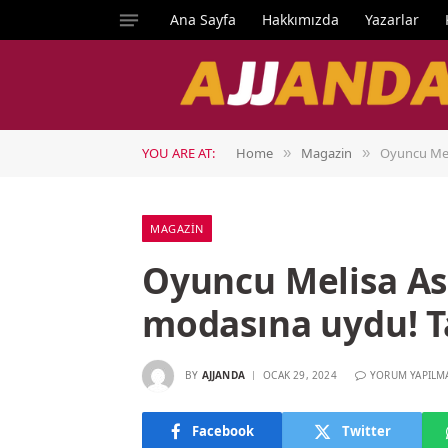
Ana Sayfa
Hakkımızda
Yazarlar
YOU ARE AT:
Home
Magazin
Oyuncu Meli
»
»
MAGAZIN
Oyuncu Melisa As
modasına uydu! Ta
BY
AJJANDA
OCAK 29, 2024
YORUM YAPILM
Facebook
Twitter