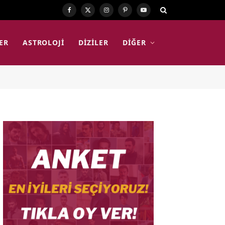
Facebook
X
Instagram
Pinterest
YouTube
(Twitter)
ER
ASTROLOJI
DIZILER
DIĞER