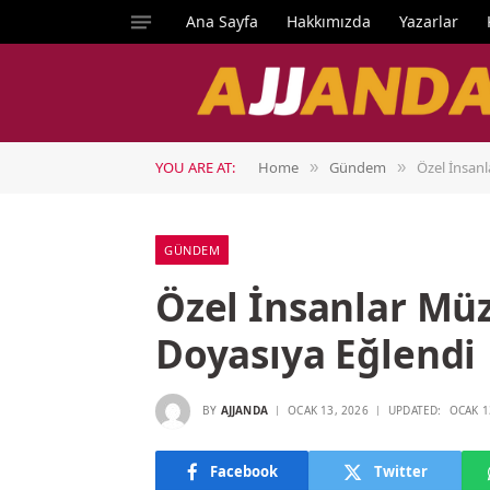
Ana Sayfa
Hakkımızda
Yazarlar
YOU ARE AT:
Home
Gündem
Özel İnsan
»
»
GÜNDEM
Özel İnsanlar Mü
Doyasıya Eğlendi
BY
AJJANDA
OCAK 13, 2026
UPDATED:
OCAK 1
Facebook
Twitter