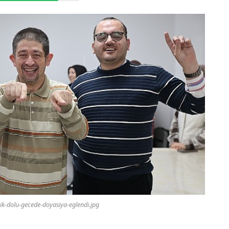
ik-dolu-gecede-doyasiya-eglendi.jpg