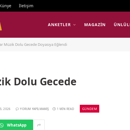
Künye
İletişim
ANKETLER
MAGAZIN
ÜNLÜL
lar Müzik Dolu Gecede Doyasıya Eğlendi
zik Dolu Gecede
GÜNDEM
3, 2026
YORUM YAPILMAMIŞ
1 MIN READ
WhatsApp