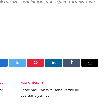
lerde özel insanlar için farklı eğitim kurumlarında
Facebook
Twitter
Pinterest
LinkedIn
Tumblr
Email
LE
NEXT ARTICLE
or
Eczacıbaşı Dynavit, Dana Rettke ile
sözleşme yeniledi