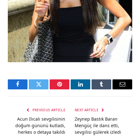
Facebook
Twitter
Pinterest
LinkedIn
Tumblr
Email
PREVIOUS ARTICLE
NEXT ARTICLE
Acun Ilıcalı sevgilisinin
Zeynep Bastık Baran
doğum gününü kutladı,
Mengüç ile dans etti,
herkes o detaya takıldı
sevgilisi gülerek izledi