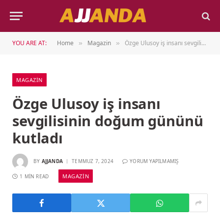
YOU ARE AT:
Home
Magazin
Özge Ulusoy iş insanı sevgilisinin doğum gününü kutladı
»
»
MAGAZIN
Özge Ulusoy iş insanı
sevgilisinin doğum gününü
kutladı
BY
AJJANDA
TEMMUZ 7, 2024
YORUM YAPILMAMIŞ
MAGAZIN
1 MIN READ