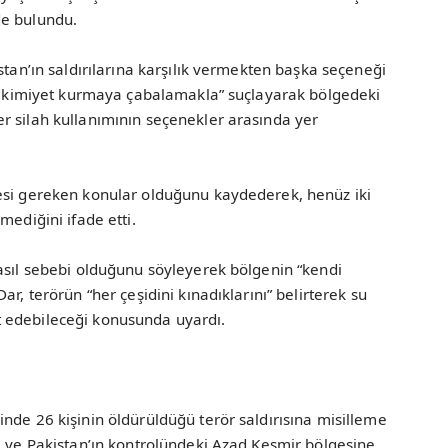
de bulundu.
stan’ın saldırılarına karşılık vermekten başka seçeneği
 “hakimiyet kurmaya çabalamakla” suçlayarak bölgedeki
r silah kullanımının seçenekler arasında yer
esi gereken konular olduğunu kaydederek, henüz iki
mediğini ifade etti.
asıl sebebi olduğunu söyleyerek bölgenin “kendi
r, terörün “her çeşidini kınadıklarını” belirterek su
 edebileceği konusunda uyardı.
nde 26 kişinin öldürüldüğü terör saldırısına misilleme
ı ve Pakistan’ın kontrolündeki Azad Keşmir bölgesine