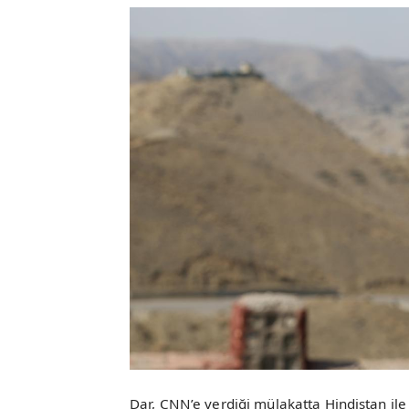
Dar, CNN’e verdiği mülakatta Hindistan ile