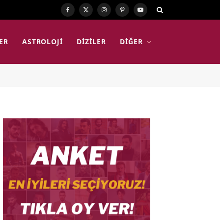
Facebook
X
Instagram
Pinterest
YouTube
(Twitter)
ER
ASTROLOJI
DIZILER
DIĞER