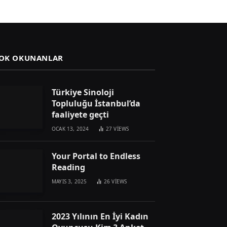
OK OKUNANLAR
Türkiye Sinoloji
Topluluğu İstanbul’da
faaliyete geçti
OCAK 13, 2024
27
VIEWS
Your Portal to Endless
Reading
MAYIS 3, 2025
26
VIEWS
2023 Yılının En İyi Kadın