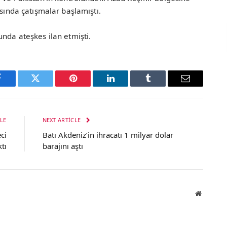
asında çatışmalar başlamıştı.
unda ateşkes ilan etmişti.
Facebook
Twitter
Pinterest
LinkedIn
Tumblr
Email
LE
NEXT ARTICLE
ci
Batı Akdeniz’in ihracatı 1 milyar dolar
ktı
barajını aştı
Website