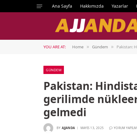
Ana Sayfa
Hakkımızda
Yazarlar
YOU ARE AT:
Home
Gündem
Pakistan: 
»
»
GÜNDEM
Pakistan: Hindist
gerilimde nüklee
gelmedi
BY
AJJANDA
MAYIS 13, 2025
YORUM YAPILM