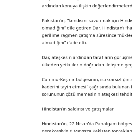
ardından konuya ilişkin değerlendirmeler
Pakistan’ın, “kendisini savunmak için Hindi
olmadığını” dile getiren Dar, Hindistan’ı
gerilime rağmen çatışma süresince “nüklee
almadığını” ifade etti.
Dar, ateşkesin ardından tarafların görüşm
ülkeden yetkililerin doğrudan iletişime geç
Cammu-Keşmir bölgesinin, istikrarsızlığın 
kaderini tayin etmesi” çağrısında bulunan Da
sorununun çözülmemesinin ateşkesi tehdit
Hindistan’ın saldırısı ve çatışmalar
Hindistan’ın, 22 Nisan’da Pahalgam bölgesi
gerekçesiyle 6 Mayıs’ta Pakistan topraklar