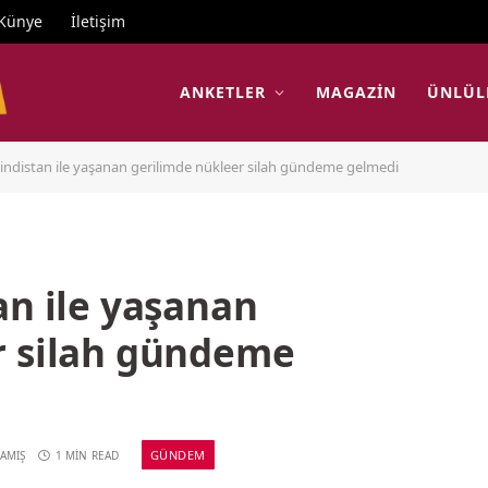
Künye
İletişim
ANKETLER
MAGAZIN
ÜNLÜL
Hindistan ile yaşanan gerilimde nükleer silah gündeme gelmedi
an ile yaşanan
r silah gündeme
GÜNDEM
AMIŞ
1 MIN READ