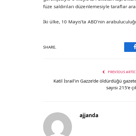
füze saldırıları düzenlemesiyle taraflar ar
İki ülke, 10 Mayıs’ta ABD’nin arabuluculuğ
SHARE.
PREVIOUS ARTIC
Katil İsrail’in Gazze’de öldürdüğü gazete
sayısı 215’e çı
ajjanda