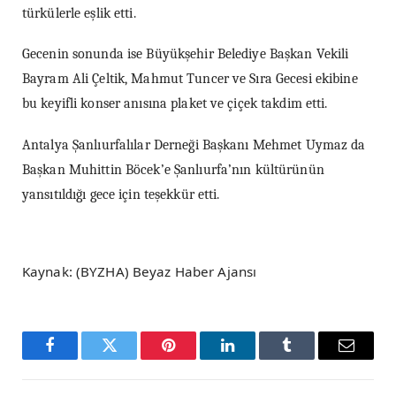
türkülerle eşlik etti.
Gecenin sonunda ise Büyükşehir Belediye Başkan Vekili
Bayram Ali Çeltik, Mahmut Tuncer ve Sıra Gecesi ekibine
bu keyifli konser anısına plaket ve çiçek takdim etti.
Antalya Şanlıurfalılar Derneği Başkanı Mehmet Uymaz da
Başkan Muhittin Böcek’e Şanlıurfa’nın kültürünün
yansıtıldığı gece için teşekkür etti.
Kaynak: (BYZHA) Beyaz Haber Ajansı
Facebook
Twitter
Pinterest
LinkedIn
Tumblr
Email