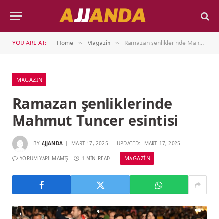
YOU ARE AT:
Home
Magazin
Ramazan şenliklerinde Mahmut Tuncer esintisi
»
»
MAGAZIN
Ramazan şenliklerinde
Mahmut Tuncer esintisi
BY
AJJANDA
MART 17, 2025
UPDATED:
MART 17, 2025
MAGAZIN
YORUM YAPILMAMIŞ
1 MIN READ