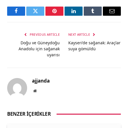
Facebook
Twitter
Pinterest
LinkedIn
Tumblr
Email
PREVIOUS ARTICLE
NEXT ARTICLE
Doğu ve Güneydoğu
Kayseri’de sağanak: Araçlar
Anadolu için sağanak
suya gömüldü
uyarısı
ajjanda
Website
BENZER İÇERIKLER