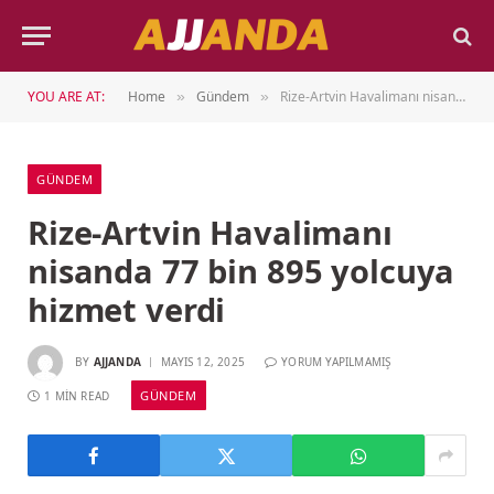
YOU ARE AT:
Home
Gündem
Rize-Artvin Havalimanı nisanda 77 bin 895 yolcuya hizmet verdi
»
»
GÜNDEM
Rize-Artvin Havalimanı
nisanda 77 bin 895 yolcuya
hizmet verdi
BY
AJJANDA
MAYIS 12, 2025
YORUM YAPILMAMIŞ
GÜNDEM
1 MIN READ