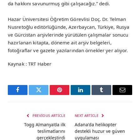
da hakkını savunurmuş gibi çalışacağız.” dedi.
Hazar Üniversitesi Öğretim Görevlisi Doç. Dr. Telman
Nusretoğlu editörlüğünde, Azerbaycan, Türkiye, Rusya
ve Gürcistan arşivlerinde yürütülen çalışmalar sonucu
hazırlanan kitapta, döneme ait arşiv belgeleri,
fotoğraflar ve gazete yazılarından örnekler yer alıyor.
Kaynak : TRT Haber
Facebook
Twitter
Pinterest
LinkedIn
Tumblr
Email
PREVIOUS ARTICLE
NEXT ARTICLE
Togg Almanya’da ilk
Adana'da helikopter
teslimatlarını
destekli huzur ve güven
gerçekleştirdi
uygulaması