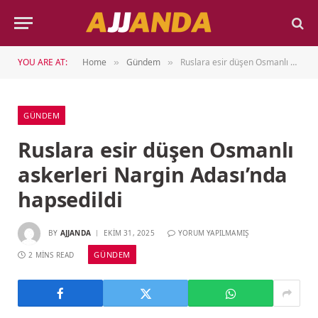
YOU ARE AT:
Home
Gündem
Ruslara esir düşen Osmanlı askerleri Nargin Adası’nda hapsedildi
»
»
GÜNDEM
Ruslara esir düşen Osmanlı
askerleri Nargin Adası’nda
hapsedildi
BY
AJJANDA
EKIM 31, 2025
YORUM YAPILMAMIŞ
GÜNDEM
2 MINS READ