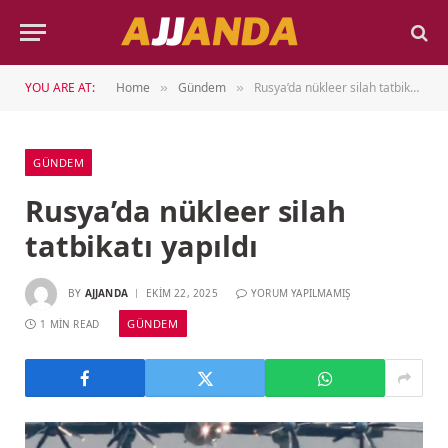
YOU ARE AT:
Home
Gündem
Rusya’da nükleer silah tatbikatı yapıldı
»
»
GÜNDEM
Rusya’da nükleer silah
tatbikatı yapıldı
BY
AJJANDA
EKIM 22, 2025
YORUM YAPILMAMIŞ
GÜNDEM
1 MIN READ