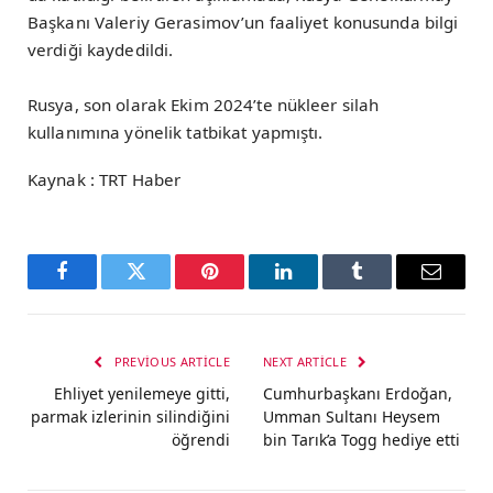
Başkanı Valeriy Gerasimov’un faaliyet konusunda bilgi
verdiği kaydedildi.
Rusya, son olarak Ekim 2024’te nükleer silah
kullanımına yönelik tatbikat yapmıştı.
Kaynak : TRT Haber
Facebook
Twitter
Pinterest
LinkedIn
Tumblr
Email
PREVIOUS ARTICLE
NEXT ARTICLE
Ehliyet yenilemeye gitti,
Cumhurbaşkanı Erdoğan,
parmak izlerinin silindiğini
Umman Sultanı Heysem
öğrendi
bin Tarık’a Togg hediye etti