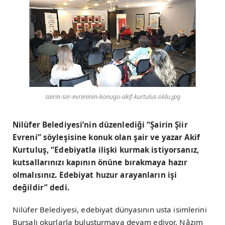
sairin-siir-evreninin-konugu-akif-kurtulus-oldu.jpg
Nilüfer Belediyesi’nin düzenlediği “Şairin Şiir
Evreni” söyleşisine konuk olan şair ve yazar Akif
Kurtuluş, “Edebiyatla ilişki kurmak istiyorsanız,
kutsallarınızı kapının önüne bırakmaya hazır
olmalısınız. Edebiyat huzur arayanların işi
değildir” dedi.
Nilüfer Belediyesi, edebiyat dünyasının usta isimlerini
Bursalı okurlarla buluşturmaya devam ediyor. Nâzım