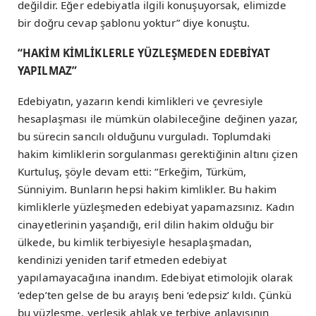
değildir. Eğer edebiyatla ilgili konuşuyorsak, elimizde
bir doğru cevap şablonu yoktur” diye konuştu.
“HAKİM KİMLİKLERLE YÜZLEŞMEDEN EDEBİYAT
YAPILMAZ”
Edebiyatın, yazarın kendi kimlikleri ve çevresiyle
hesaplaşması ile mümkün olabileceğine değinen yazar,
bu sürecin sancılı olduğunu vurguladı. Toplumdaki
hakim kimliklerin sorgulanması gerektiğinin altını çizen
Kurtuluş, şöyle devam etti: “Erkeğim, Türküm,
Sünniyim. Bunların hepsi hakim kimlikler. Bu hakim
kimliklerle yüzleşmeden edebiyat yapamazsınız. Kadın
cinayetlerinin yaşandığı, eril dilin hakim olduğu bir
ülkede, bu kimlik terbiyesiyle hesaplaşmadan,
kendinizi yeniden tarif etmeden edebiyat
yapılamayacağına inandım. Edebiyat etimolojik olarak
‘edep’ten gelse de bu arayış beni ‘edepsiz’ kıldı. Çünkü
bu yüzleşme, yerleşik ahlak ve terbiye anlayışının