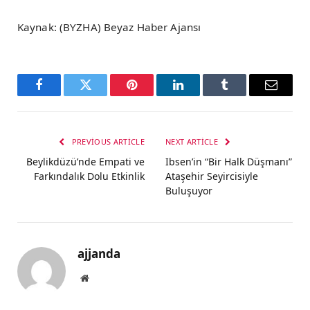
Kaynak: (BYZHA) Beyaz Haber Ajansı
Facebook
Twitter
Pinterest
LinkedIn
Tumblr
Email
PREVIOUS ARTICLE
NEXT ARTICLE
Beylikdüzü’nde Empati ve
Ibsen’in “Bir Halk Düşmanı”
Farkındalık Dolu Etkinlik
Ataşehir Seyircisiyle
Buluşuyor
ajjanda
Website