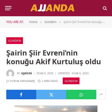
YOU ARE AT:
Home
Gündem
Şairin Şiir Evreni’nin konuğu Akif Kurtuluş oldu
»
»
GÜNDEM
Şairin Şiir Evreni’nin
konuğu Akif Kurtuluş oldu
BY
AJJANDA
OCAK 9, 2026
UPDATED:
OCAK 9, 2026
GÜNDEM
YORUM YAPILMAMIŞ
2 MINS READ