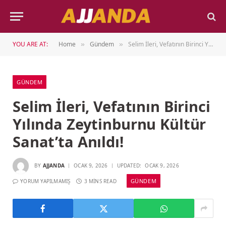
YOU ARE AT:
Home
Gündem
Selim İleri, Vefatının Birinci Yılında Zeytinburnu Kültür Sanat’ta Anıldı!
»
»
GÜNDEM
Selim İleri, Vefatının Birinci
Yılında Zeytinburnu Kültür
Sanat’ta Anıldı!
BY
AJJANDA
OCAK 9, 2026
UPDATED:
OCAK 9, 2026
GÜNDEM
YORUM YAPILMAMIŞ
3 MINS READ