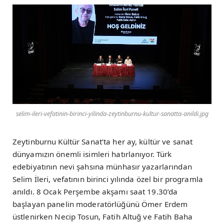
selim-ileri-vefatinin-birinci-yilinda-zeytinburnu-kultur-sanatta-anildi.jpg
Zeytinburnu Kültür Sanat’ta her ay, kültür ve sanat
dünyamızın önemli isimleri hatırlanıyor. Türk
edebiyatının nevi şahsına münhasır yazarlarından
Selim İleri, vefatının birinci yılında özel bir programla
anıldı. 8 Ocak Perşembe akşamı saat 19.30’da
başlayan panelin moderatörlüğünü Ömer Erdem
üstlenirken Necip Tosun, Fatih Altuğ ve Fatih Baha