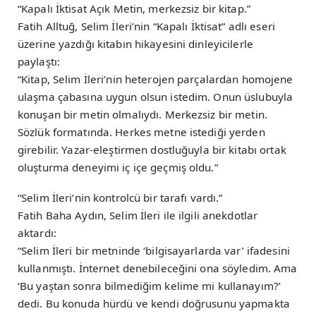
“Kapalı İktisat Açık Metin, merkezsiz bir kitap.”
Fatih Alltuğ, Selim İleri’nin “Kapalı İktisat” adlı eseri
üzerine yazdığı kitabın hikayesini dinleyicilerle
paylaştı:
“Kitap, Selim İleri’nin heterojen parçalardan homojene
ulaşma çabasına uygun olsun istedim. Onun üslubuyla
konuşan bir metin olmalıydı. Merkezsiz bir metin.
Sözlük formatında. Herkes metne istediği yerden
girebilir. Yazar-eleştirmen dostluğuyla bir kitabı ortak
oluşturma deneyimi iç içe geçmiş oldu.”
“Selim İleri’nin kontrolcü bir tarafı vardı.”
Fatih Baha Aydın, Selim İleri ile ilgili anekdotlar
aktardı:
“Selim İleri bir metninde ‘bilgisayarlarda var’ ifadesini
kullanmıştı. İnternet denebileceğini ona söyledim. Ama
‘Bu yaştan sonra bilmediğim kelime mi kullanayım?’
dedi. Bu konuda hürdü ve kendi doğrusunu yapmakta