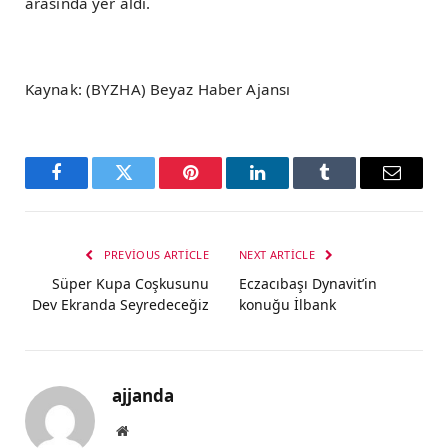
arasında yer aldı.
Kaynak: (BYZHA) Beyaz Haber Ajansı
Facebook
Twitter
Pinterest
LinkedIn
Tumblr
Email
PREVIOUS ARTICLE
NEXT ARTICLE
Süper Kupa Coşkusunu
Eczacıbaşı Dynavit’in
Dev Ekranda Seyredeceğiz
konuğu İlbank
ajjanda
Website