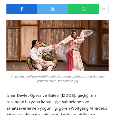
sinifsal-gerilimlerin-mizahla-bulustugu-basyapit-figaronun-dugunu-
yeniden-izdob-sahnesinde.jpg
İzmir Devlet Opera ve Balesi (İZDOB), geçtiğimiz
sezondan bu yana kapalı gişe sahnelenen ve
sanatseverlerden yoğun ilgi gören Wolfgang Amadeus
Mozart’ın dünyaca ünlü eseri Le Nozze di Figaro