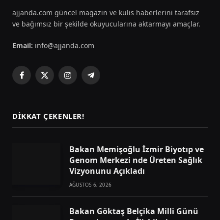
ajjanda.com güncel magazin ve kulis haberlerini tarafsız
ve bağımsız bir şekilde okuyucularına aktarmayı amaçlar.
Email:
info@ajjanda.com
Facebook
X
Instagram
Telegram
(Twitter)
DIKKAT ÇEKENLER!
Bakan Memişoğlu İzmir Biyotıp ve
Genom Merkezi nde Üreten Sağlık
Vizyonunu Açıkladı
AĞUSTOS 6, 2026
Bakan Göktaş Belçika Milli Günü