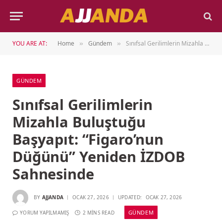
YOU ARE AT:
Home
Gündem
Sınıfsal Gerilimlerin Mizahla Buluştuğu Başyapıt: “Figaro’nun Düğünü” Yeniden İZDOB Sahnesinde
»
»
GÜNDEM
Sınıfsal Gerilimlerin
Mizahla Buluştuğu
Başyapıt: “Figaro’nun
Düğünü” Yeniden İZDOB
Sahnesinde
BY
AJJANDA
OCAK 27, 2026
UPDATED:
OCAK 27, 2026
GÜNDEM
YORUM YAPILMAMIŞ
2 MINS READ