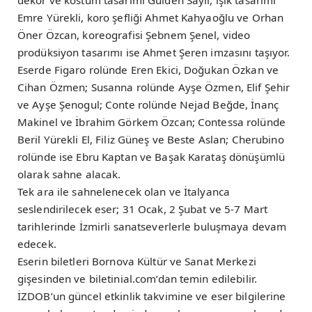
dekor ve kostüm tasarımı Gülden Sayıl, ışık tasarımı
Emre Yürekli, koro şefliği Ahmet Kahyaoğlu ve Orhan
Öner Özcan, koreografisi Şebnem Şenel, video
prodüksiyon tasarımı ise Ahmet Şeren imzasını taşıyor.
Eserde Figaro rolünde Eren Ekici, Doğukan Özkan ve
Cihan Özmen; Susanna rolünde Ayşe Özmen, Elif Şehir
ve Ayşe Şenogul; Conte rolünde Nejad Beğde, İnanç
Makinel ve İbrahim Görkem Özcan; Contessa rolünde
Beril Yürekli El, Filiz Güneş ve Beste Aslan; Cherubino
rolünde ise Ebru Kaptan ve Başak Karataş dönüşümlü
olarak sahne alacak.
Tek ara ile sahnelenecek olan ve İtalyanca
seslendirilecek eser; 31 Ocak, 2 Şubat ve 5-7 Mart
tarihlerinde İzmirli sanatseverlerle buluşmaya devam
edecek.
Eserin biletleri Bornova Kültür ve Sanat Merkezi
gişesinden ve biletinial.com’dan temin edilebilir.
İZDOB’un güncel etkinlik takvimine ve eser bilgilerine