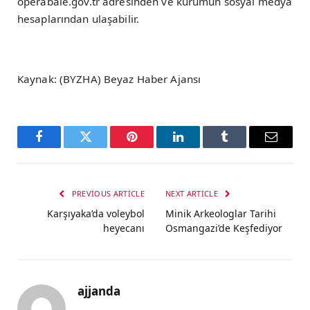
operabale.gov.tr adresinden ve kurumun sosyal medya
hesaplarından ulaşabilir.
Kaynak: (BYZHA) Beyaz Haber Ajansı
Facebook
Twitter
Pinterest
LinkedIn
Tumblr
Email
PREVIOUS ARTICLE
NEXT ARTICLE
Karşıyaka’da voleybol
Minik Arkeologlar Tarihi
heyecanı
Osmangazi’de Keşfediyor
ajjanda