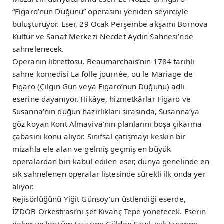
“Figaro’nun Düğünü” operasını yeniden seyirciyle
buluşturuyor. Eser, 29 Ocak Perşembe akşamı Bornova
Kültür ve Sanat Merkezi Necdet Aydın Sahnesi’nde
sahnelenecek.
Operanın librettosu, Beaumarchais’nin 1784 tarihli
sahne komedisi La folle journée, ou le Mariage de
Figaro (Çılgın Gün veya Figaro’nun Düğünü) adlı
eserine dayanıyor. Hikâye, hizmetkârlar Figaro ve
Susanna’nın düğün hazırlıkları sırasında, Susanna’ya
göz koyan Kont Almaviva’nın planlarını boşa çıkarma
çabasını konu alıyor. Sınıfsal çatışmayı keskin bir
mizahla ele alan ve gelmiş geçmiş en büyük
operalardan biri kabul edilen eser, dünya genelinde en
sık sahnelenen operalar listesinde sürekli ilk onda yer
alıyor.
Rejisörlüğünü Yiğit Günsoy’un üstlendiği eserde,
İZDOB Orkestrası’nı şef Kıvanç Tepe yönetecek. Eserin