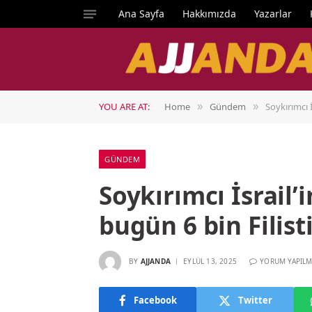
Ana Sayfa
Hakkımızda
Yazarlar
YOU ARE AT:
Home
Gündem
Soykırımcı İ
»
»
GÜNDEM
Soykırımcı İsrail’
bugün 6 bin Filisti
BY
AJJANDA
EYLÜL 13, 2025
YORUM YAPILM
Facebook
Twitter