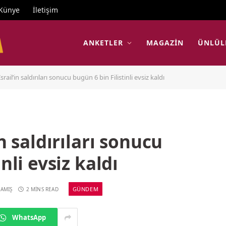
Künye
İletişim
ANKETLER
MAGAZIN
ÜNLÜL
srail’in saldırıları sonucu bugün 6 bin Filistinli evsiz kaldı
in saldırıları sonucu
nli evsiz kaldı
GÜNDEM
AMIŞ
2 MINS READ
WhatsApp