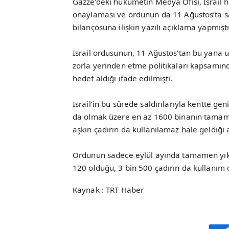
Gazze’deki hükümetin Medya Ofisi, İsrail h
onaylaması ve ordunun da 11 Ağustos’ta sa
bilançosuna ilişkin yazılı açıklama yapmıştı
İsrail ordusunun, 11 Ağustos’tan bu yana uy
zorla yerinden etme politikaları kapsamında
hedef aldığı ifade edilmişti.
İsrail’in bu sürede saldırılarıyla kentte ge
da olmak üzere en az 1600 binanın tamamen 
aşkın çadırın da kullanılamaz hale geldiği a
Ordunun sadece eylül ayında tamamen yıktığ
120 olduğu, 3 bin 500 çadırın da kullanım d
Kaynak : TRT Haber