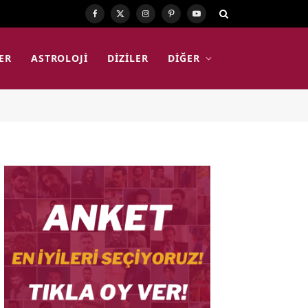
Facebook
X
Instagram
Pinterest
YouTube
(Twitter)
ER
ASTROLOJI
DIZILER
DIĞER