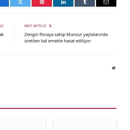
Facebook
Twitter
Pinterest
LinkedIn
Tumblr
Email
LE
NEXT ARTICLE
ak
Zengin floraya sahip Munzur yaylalarında
üretilen bal emekle hasat ediliyor
Website