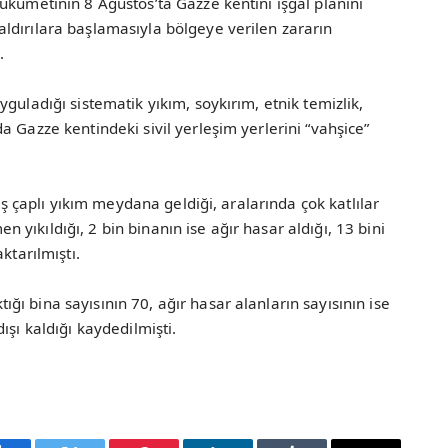
ükümetinin 8 Ağustos’ta Gazze kentini işgal planını
ldırılara başlamasıyla bölgeye verilen zararın
.
guladığı sistematik yıkım, soykırım, etnik temizlik,
 Gazze kentindeki sivil yerleşim yerlerini “vahşice”
niş çaplı yıkım meydana geldiği, aralarında çok katlılar
yıkıldığı, 2 bin binanın ise ağır hasar aldığı, 13 bini
ktarılmıştı.
ı bina sayısının 70, ağır hasar alanların sayısının ise
ışı kaldığı kaydedilmişti.