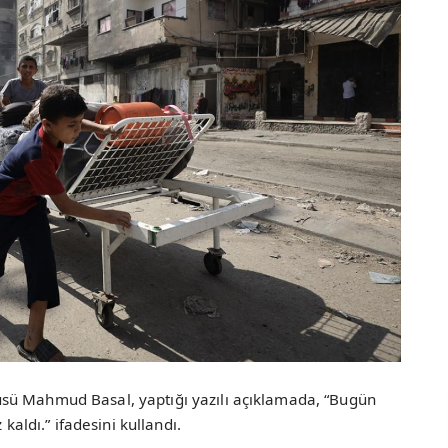
sü Mahmud Basal, yaptığı yazılı açıklamada, “Bugün
 kaldı.” ifadesini kullandı.