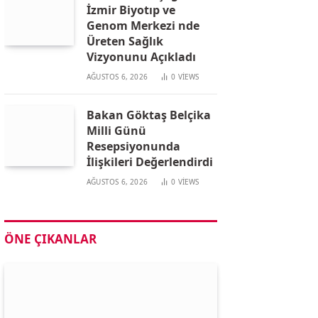
İzmir Biyotıp ve
Genom Merkezi nde
Üreten Sağlık
Vizyonunu Açıkladı
AĞUSTOS 6, 2026
0
VIEWS
Bakan Göktaş Belçika
Milli Günü
Resepsiyonunda
İlişkileri Değerlendirdi
AĞUSTOS 6, 2026
0
VIEWS
ÖNE ÇIKANLAR