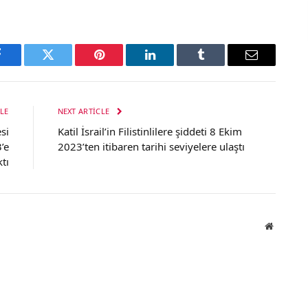
Facebook
Twitter
Pinterest
LinkedIn
Tumblr
Email
LE
NEXT ARTICLE
si
Katil İsrail’in Filistinlilere şiddeti 8 Ekim
’e
2023’ten itibaren tarihi seviyelere ulaştı
ktı
Website