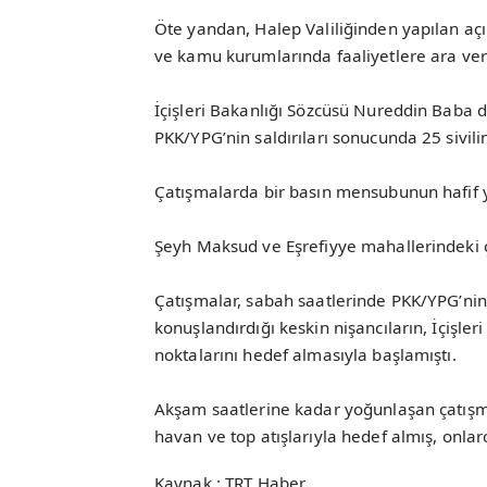
Öte yandan, Halep Valiliğinden yapılan açı
ve kamu kurumlarında faaliyetlere ara veri
İçişleri Bakanlığı Sözcüsü Nureddin Baba d
PKK/YPG’nin saldırıları sonucunda 25 sivili
Çatışmalarda bir basın mensubunun hafif yar
Şeyh Maksud ve Eşrefiyye mahallerindeki 
Çatışmalar, sabah saatlerinde PKK/YPG’ni
konuşlandırdığı keskin nişancıların, İçişler
noktalarını hedef almasıyla başlamıştı.
Akşam saatlerine kadar yoğunlaşan çatışmal
havan ve top atışlarıyla hedef almış, onla
Kaynak : TRT Haber