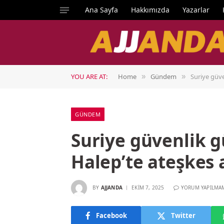
Ana Sayfa
Hakkımızda
Yazarlar
YOU ARE AT:
Home
Gündem
Suriye güve
»
»
GÜNDEM
Suriye güvenlik g
Halep’te ateşkes 
BY
AJJANDA
EKIM 7, 2025
YORUM YAPILMA
Facebook
Twitter