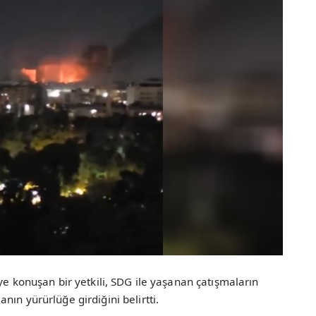
ye konuşan bir yetkili, SDG ile yaşanan çatışmaların
ın yürürlüğe girdiğini belirtti.