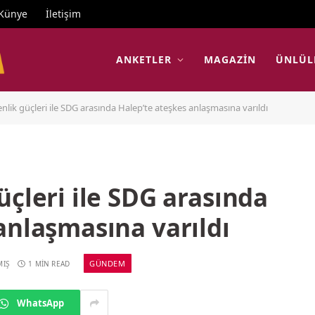
Künye
İletişim
ANKETLER
MAGAZIN
ÜNLÜL
nlik güçleri ile SDG arasında Halep’te ateşkes anlaşmasına varıldı
üçleri ile SDG arasında
anlaşmasına varıldı
GÜNDEM
MIŞ
1 MIN READ
WhatsApp