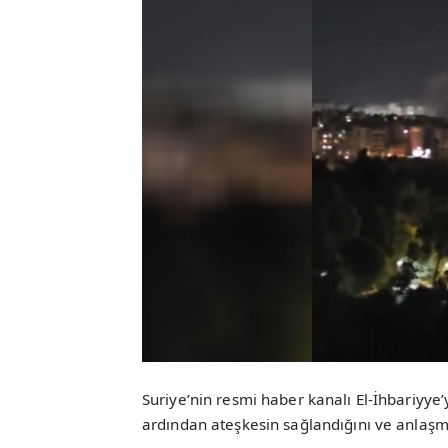
Suriye’nin resmi haber kanalı El-İhbariyye’
ardından ateşkesin sağlandığını ve anlaşman