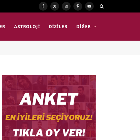
Facebook
X
Instagram
Pinterest
YouTube
(Twitter)
ER
ASTROLOJI
DIZILER
DIĞER