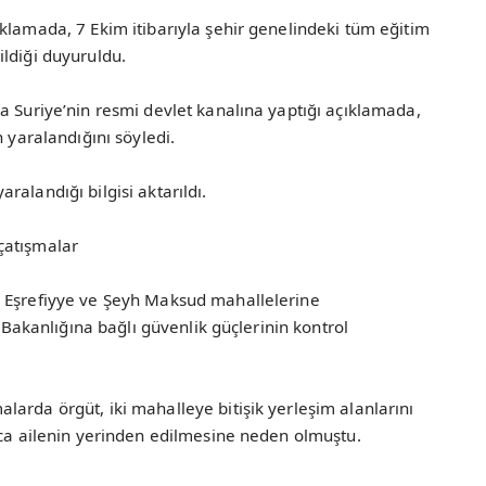
klamada, 7 Ekim itibarıyla şehir genelindeki tüm eğitim
ldiği duyuruldu.
a Suriye’nin resmi devlet kanalına yaptığı açıklamada,
n yaralandığını söyledi.
alandığı bilgisi aktarıldı.
çatışmalar
n Eşrefiyye ve Şeyh Maksud mahallelerine
i Bakanlığına bağlı güvenlik güçlerinin kontrol
arda örgüt, iki mahalleye bitişik yerleşim alanlarını
rca ailenin yerinden edilmesine neden olmuştu.