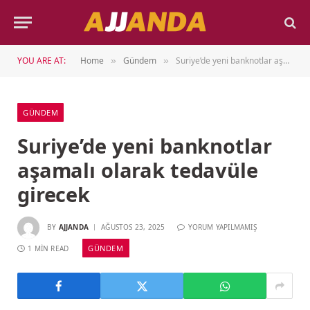
YOU ARE AT:
Home
Gündem
Suriye’de yeni banknotlar aşamalı olarak tedavüle girecek
»
»
GÜNDEM
Suriye’de yeni banknotlar
aşamalı olarak tedavüle
girecek
BY
AJJANDA
AĞUSTOS 23, 2025
YORUM YAPILMAMIŞ
GÜNDEM
1 MIN READ