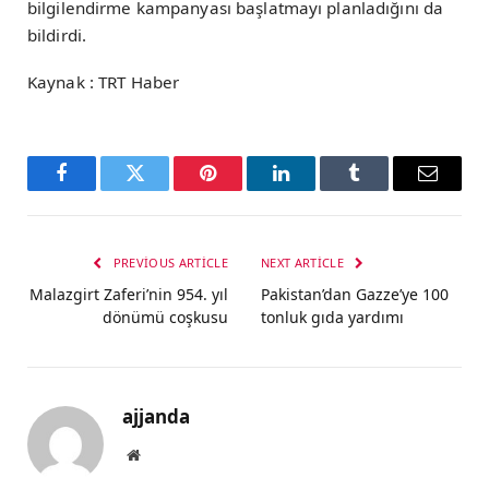
bilgilendirme kampanyası başlatmayı planladığını da
bildirdi.
Kaynak : TRT Haber
Facebook
Twitter
Pinterest
LinkedIn
Tumblr
Email
PREVIOUS ARTICLE
NEXT ARTICLE
Malazgirt Zaferi’nin 954. yıl
Pakistan’dan Gazze’ye 100
dönümü coşkusu
tonluk gıda yardımı
ajjanda
Website