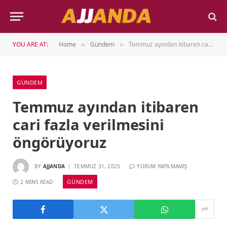
YOU ARE AT:
Home
Gündem
Temmuz ayından itibaren cari fazla verilmesini öngörüyoruz
»
»
GÜNDEM
Temmuz ayından itibaren
cari fazla verilmesini
öngörüyoruz
BY
AJJANDA
TEMMUZ 31, 2025
YORUM YAPILMAMIŞ
GÜNDEM
2 MINS READ