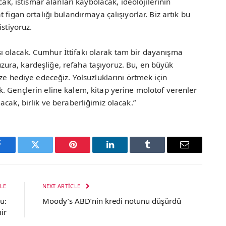
cak, istismar alanları kaybolacak, ideolojilerinin
 figan ortalığı bulandırmaya çalışıyorlar. Biz artık bu
istiyoruz.
taşı olacak. Cumhur İttifakı olarak tam bir dayanışma
 huzura, kardeşliğe, refaha taşıyoruz. Bu, en büyük
ze hediye edeceğiz. Yolsuzluklarını örtmek için
. Gençlerin eline kalem, kitap yerine molotof verenler
cak, birlik ve beraberliğimiz olacak.”
Facebook
Twitter
Pinterest
LinkedIn
Tumblr
Email
LE
NEXT ARTICLE
u:
Moody’s ABD’nin kredi notunu düşürdü
ir