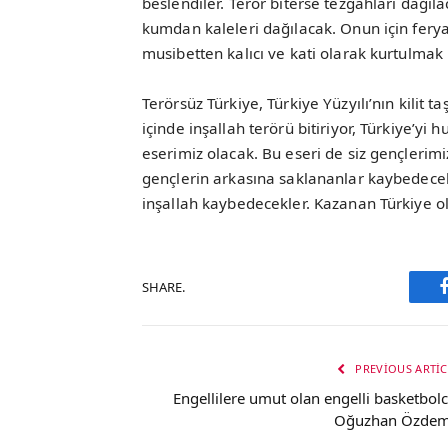
beslendiler. Terör biterse tezgahları dağıla
kumdan kaleleri dağılacak. Onun için feryat
musibetten kalıcı ve kati olarak kurtulmak 
Terörsüz Türkiye, Türkiye Yüzyılı’nın kilit 
içinde inşallah terörü bitiriyor, Türkiye’yi
eserimiz olacak. Bu eseri de siz gençlerimi
gençlerin arkasına saklananlar kaybedecek
inşallah kaybedecekler. Kazanan Türkiye ola
SHARE.
PREVIOUS ARTIC
Engellilere umut olan engelli basketbolc
Oğuzhan Özdem