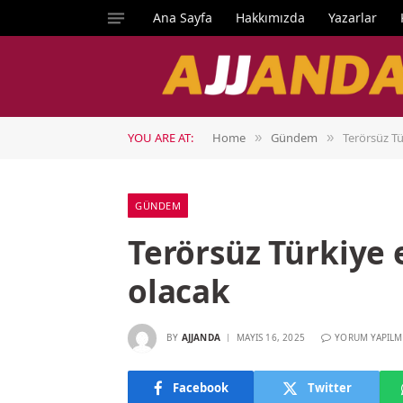
Ana Sayfa
Hakkımızda
Yazarlar
YOU ARE AT:
Home
Gündem
Terörsüz Tü
»
»
GÜNDEM
Terörsüz Türkiye
olacak
BY
AJJANDA
MAYIS 16, 2025
YORUM YAPILM
Facebook
Twitter