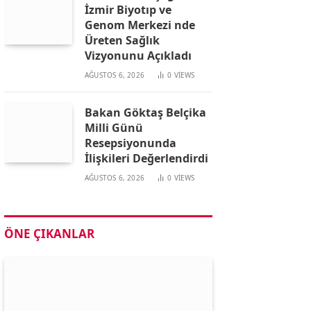
İzmir Biyotıp ve
Genom Merkezi nde
Üreten Sağlık
Vizyonunu Açıkladı
AĞUSTOS 6, 2026
0
VIEWS
Bakan Göktaş Belçika
Milli Günü
Resepsiyonunda
İlişkileri Değerlendirdi
AĞUSTOS 6, 2026
0
VIEWS
ÖNE ÇIKANLAR