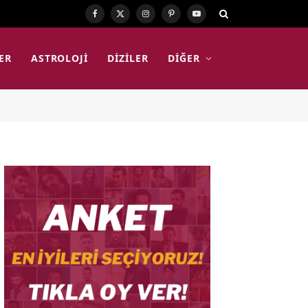
Facebook
X
Instagram
Pinterest
YouTube
(Twitter)
ER
ASTROLOJI
DIZILER
DIĞER