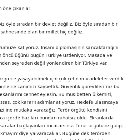
 öne çıkanlar:
iz öyle sıradan bir devlet değiliz. Biz öyle sıradan bir
ih sahnesinde olan bir millet hiç değiliz.
müze katıyoruz. İnsani diplomasinin sancaktarlığını
in öncülüğünü bugün Türkiye üstleniyor. Masada ve
ünden seyreden değil yönlendiren bir Türkiye var.
özgürce yaşayabilmek için çok çetin mücadeleler verdik.
binlerce canımızı kaybettik. Güvenlik görevlilerimiz bu
 mekanlarını cennet eylesin. Bu musibetten ülkemizi,
sas, çok kararlı adımlar atıyoruz. Hedefe ulaşıncaya
iline mutlaka varacağız. Terör örgütü kendisini
ınca içerde bazıları bundan rahatsız oldu. Ekranlarda
 karalar bağlayanları mı ararsınız. Terör örgütüne gidip,
akmayın’ diye yalvaracaklar. Bugüne dek terörden