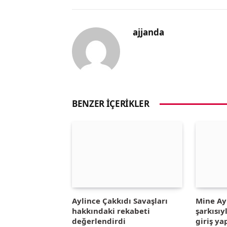
ajjanda
BENZER İÇERIKLER
Aylince Çakkıdı Savaşları
Mine A
hakkındaki rekabeti
şarkısıy
değerlendirdi
giriş ya