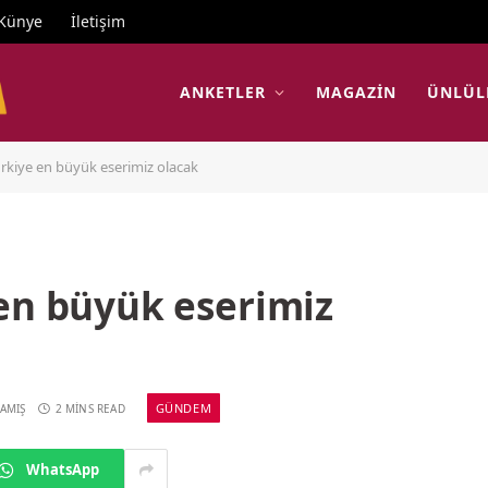
Künye
İletişim
ANKETLER
MAGAZIN
ÜNLÜL
rkiye en büyük eserimiz olacak
 en büyük eserimiz
GÜNDEM
AMIŞ
2 MINS READ
WhatsApp