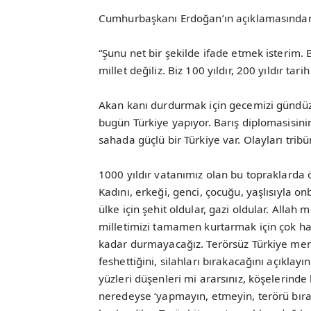
Cumhurbaşkanı Erdoğan’ın açıklamasından
“Şunu net bir şekilde ifade etmek isterim. B
millet değiliz. Biz 100 yıldır, 200 yıldır tar
Akan kanı durdurmak için gecemizi gündüzü
bugün Türkiye yapıyor. Barış diplomasisin
sahada güçlü bir Türkiye var. Olayları trib
1000 yıldır vatanımız olan bu topraklarda 
Kadını, erkeği, genci, çocuğu, yaşlısıyla on
ülke için şehit oldular, gazi oldular. Allah
milletimizi tamamen kurtarmak için çok has
kadar durmayacağız. Terörsüz Türkiye menz
feshettiğini, silahları bırakacağını açıklay
yüzleri düşenleri mi ararsınız, köşelerinde
neredeyse ‘yapmayın, etmeyin, terörü bır