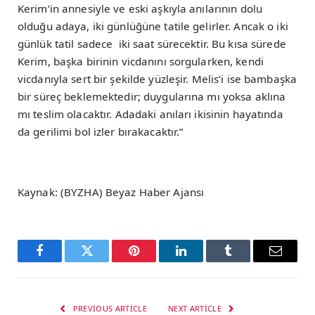
Kerim’in annesiyle ve eski aşkıyla anılarının dolu
olduğu adaya, iki günlüğüne tatile gelirler. Ancak o iki
günlük tatil sadece iki saat sürecektir. Bu kısa sürede
Kerim, başka birinin vicdanını sorgularken, kendi
vicdanıyla sert bir şekilde yüzleşir. Melis’i ise bambaşka
bir süreç beklemektedir; duygularına mı yoksa aklına
mı teslim olacaktır. Adadaki anıları ikisinin hayatında
da gerilimi bol izler bırakacaktır.”
Kaynak: (BYZHA) Beyaz Haber Ajansı
Facebook
Twitter
Pinterest
LinkedIn
Tumblr
Email
PREVIOUS ARTICLE
NEXT ARTICLE