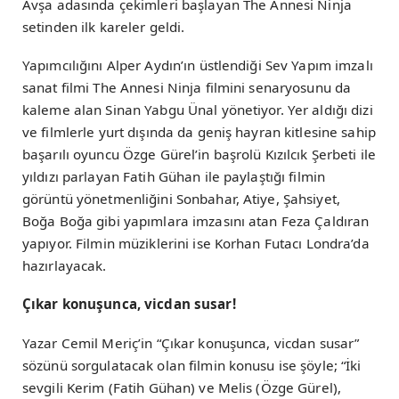
Avşa adasında çekimleri başlayan The Annesi Ninja
setinden ilk kareler geldi.
Yapımcılığını Alper Aydın’ın üstlendiği Sev Yapım imzalı
sanat filmi The Annesi Ninja filmini senaryosunu da
kaleme alan Sinan Yabgu Ünal yönetiyor. Yer aldığı dizi
ve filmlerle yurt dışında da geniş hayran kitlesine sahip
başarılı oyuncu Özge Gürel’in başrolü Kızılcık Şerbeti ile
yıldızı parlayan Fatih Gühan ile paylaştığı filmin
görüntü yönetmenliğini Sonbahar, Atiye, Şahsiyet,
Boğa Boğa gibi yapımlara imzasını atan Feza Çaldıran
yapıyor. Filmin müziklerini ise Korhan Futacı Londra’da
hazırlayacak.
Çıkar konuşunca, vicdan susar!
Yazar Cemil Meriç’in “Çıkar konuşunca, vicdan susar”
sözünü sorgulatacak olan filmin konusu ise şöyle; “İki
sevgili Kerim (Fatih Gühan) ve Melis (Özge Gürel),