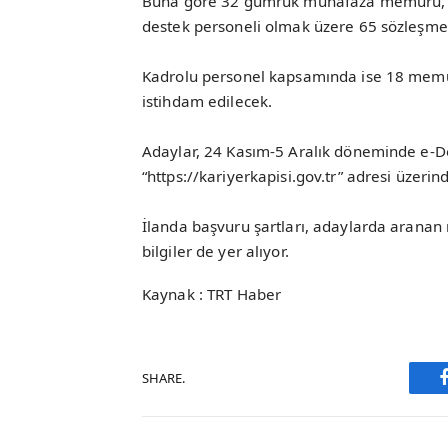
Buna göre 32 gümrük muhafaza memuru, 7
destek personeli olmak üzere 65 sözleşmel
Kadrolu personel kapsamında ise 18 memu
istihdam edilecek.
Adaylar, 24 Kasım-5 Aralık döneminde e-Dev
“https://kariyerkapisi.gov.tr” adresi üzeri
İlanda başvuru şartları, adaylarda aranan ni
bilgiler de yer alıyor.
Kaynak : TRT Haber
SHARE.