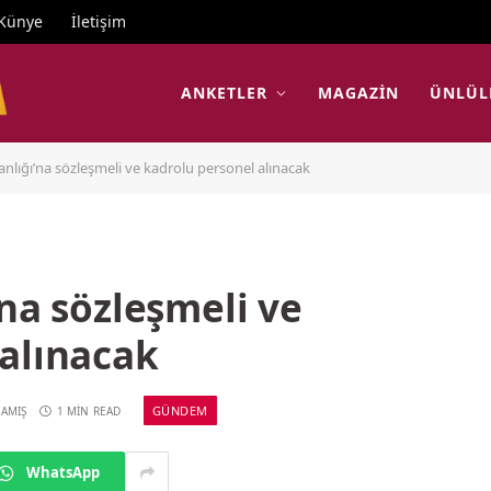
Künye
İletişim
ANKETLER
MAGAZIN
ÜNLÜL
anlığı’na sözleşmeli ve kadrolu personel alınacak
’na sözleşmeli ve
 alınacak
GÜNDEM
AMIŞ
1 MIN READ
WhatsApp