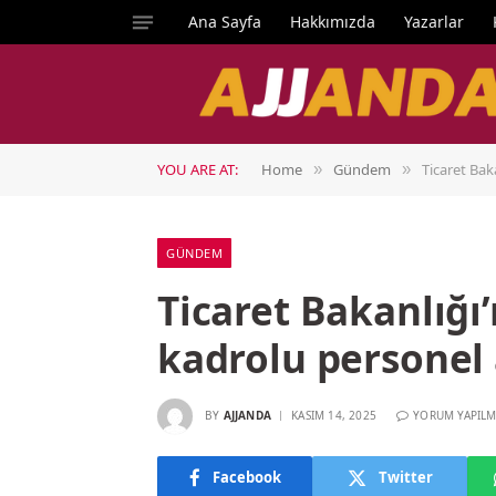
Ana Sayfa
Hakkımızda
Yazarlar
YOU ARE AT:
Home
Gündem
Ticaret Bak
»
»
GÜNDEM
Ticaret Bakanlığı
kadrolu personel
BY
AJJANDA
KASIM 14, 2025
YORUM YAPILM
Facebook
Twitter