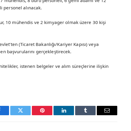
 mühendis, 8 büro personeli, 6 gemi adamı ve 12
i personel alınacak.
r, 10 mühendis ve 2 kimyager olmak üzere 30 kişi
let’ten (Ticaret Bakanlığı/Kariyer Kapısı) veya
nden başvurularını gerçekleştirecek.
telikler, istenen belgeler ve alım süreçlerine ilişkin
Facebook
Twitter
Pinterest
LinkedIn
Tumblr
Email