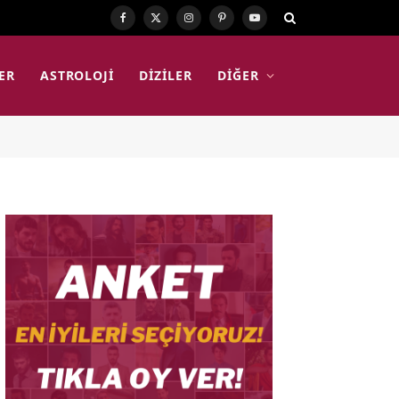
Facebook
X
Instagram
Pinterest
YouTube
(Twitter)
ER
ASTROLOJI
DIZILER
DIĞER