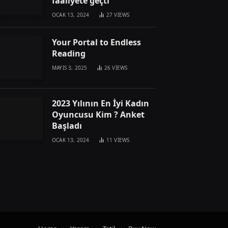
faaliyete geçti
OCAK 13, 2024
27
VIEWS
Your Portal to Endless
Reading
MAYIS 3, 2025
26
VIEWS
2023 Yılının En İyi Kadın
Oyuncusu Kim ? Anket
Başladı
OCAK 13, 2024
11
VIEWS