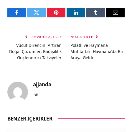
Facebook
Twitter
Pinterest
LinkedIn
Tumblr
Email
PREVIOUS ARTICLE
NEXT ARTICLE
Vücut Direncini Artıran
Polatlı ve Haymana
Doğal Çözümler: Bağışıklık
Muhtarları Haymana’da Bir
Güçlendirici Takviyeler
Araya Geldi
ajjanda
Website
BENZER İÇERIKLER