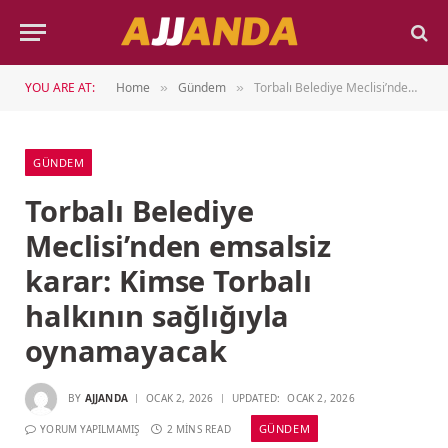
YOU ARE AT:
Home
Gündem
Torbalı Belediye Meclisi’nden emsalsiz karar: Kimse Torbalı halkının sağlığıyla oynamayacak
»
»
GÜNDEM
Torbalı Belediye
Meclisi’nden emsalsiz
karar: Kimse Torbalı
halkının sağlığıyla
oynamayacak
BY
AJJANDA
OCAK 2, 2026
UPDATED:
OCAK 2, 2026
GÜNDEM
YORUM YAPILMAMIŞ
2 MINS READ