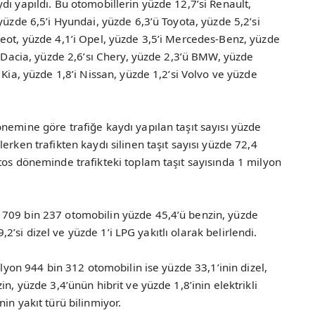
dı yapıldı. Bu otomobillerin yüzde 12,7’si Renault,
yüzde 6,5’i Hyundai, yüzde 6,3’ü Toyota, yüzde 5,2’si
eot, yüzde 4,1’i Opel, yüzde 3,5’i Mercedes-Benz, yüzde
i Dacia, yüzde 2,6’sı Chery, yüzde 2,3’ü BMW, yüzde
 Kia, yüzde 1,8’i Nissan, yüzde 1,2’si Volvo ve yüzde
nemine göre trafiğe kaydı yapılan taşıt sayısı yüzde
erken trafikten kaydı silinen taşıt sayısı yüzde 72,4
tos döneminde trafikteki toplam taşıt sayısında 1 milyon
 709 bin 237 otomobilin yüzde 45,4’ü benzin, yüzde
 9,2’si dizel ve yüzde 1’i LPG yakıtlı olarak belirlendi.
ilyon 944 bin 312 otomobilin ise yüzde 33,1’inin dizel,
n, yüzde 3,4’ünün hibrit ve yüzde 1,8’inin elektrikli
in yakıt türü bilinmiyor.