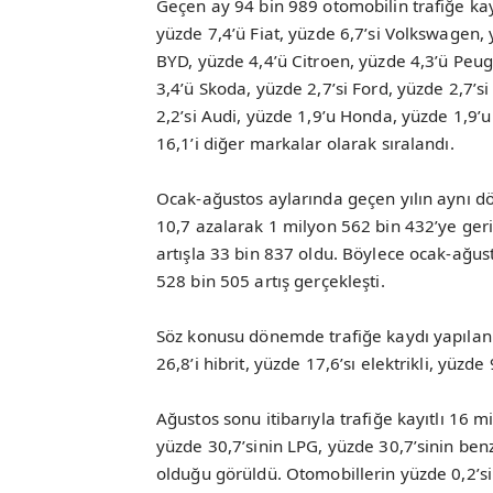
Geçen ay 94 bin 989 otomobilin trafiğe kay
yüzde 7,4’ü Fiat, yüzde 6,7’si Volkswagen, 
BYD, yüzde 4,4’ü Citroen, yüzde 4,3’ü Peug
3,4’ü Skoda, yüzde 2,7’si Ford, yüzde 2,7’s
2,2’si Audi, yüzde 1,9’u Honda, yüzde 1,9’u
16,1’i diğer markalar olarak sıralandı.
Ocak-ağustos aylarında geçen yılın aynı dö
10,7 azalarak 1 milyon 562 bin 432’ye geril
artışla 33 bin 837 oldu. Böylece ocak-ağus
528 bin 505 artış gerçekleşti.
Söz konusu dönemde trafiğe kaydı yapılan
26,8’i hibrit, yüzde 17,6’sı elektrikli, yüzde
Ağustos sonu itibarıyla trafiğe kayıtlı 16 m
yüzde 30,7’sinin LPG, yüzde 30,7’sinin benzi
olduğu görüldü. Otomobillerin yüzde 0,2’sin