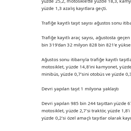
yüzde 25,2, motosiklette yüzde 18,3, kam
yüzde 1,3 azalış kayıtlara geçti.
Trafiğe kayıtlı taşıt sayısı ağustos sonu iti
Trafiğe kayıtlı araç sayısı, ağustosta geçe
bin 319’dan 32 milyon 828 bin 821’e yüksel
Ağustos sonu itibarıyla trafiğe kayıtlı taşı
motosiklet, yüzde 14,8’ini kamyonet, yüzde 
minibüs, yüzde 0,7’sini otobüs ve yüzde 0,3
Devri yapılan taşıt 1 milyona yaklaştı
Devri yapılan 985 bin 244 taşıttan yüzde 6
motosiklet, yüzde 2,7’si traktör, yüzde 1,8
yüzde 0,2’si özel amaçlı taşıtlar olarak kay