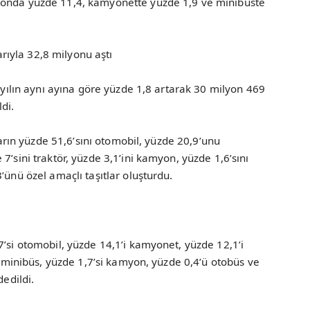
yonda yüzde 11,4, kamyonette yüzde 1,9 ve minibüste
barıyla 32,8 milyonu aştı
n yılın aynı ayına göre yüzde 1,8 artarak 30 milyon 469
di.
tların yüzde 51,6’sını otomobil, yüzde 20,9’unu
7’sini traktör, yüzde 3,1’ini kamyon, yüzde 1,6’sını
’ünü özel amaçlı taşıtlar oluşturdu.
7’si otomobil, yüzde 14,1’i kamyonet, yüzde 12,1’i
’i minibüs, yüzde 1,7’si kamyon, yüzde 0,4’ü otobüs ve
dedildi.