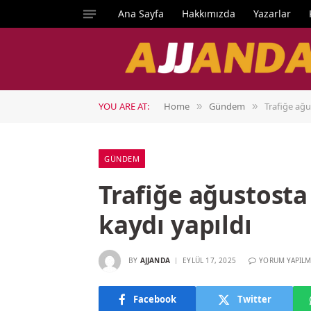
Ana Sayfa
Hakkımızda
Yazarlar
YOU ARE AT:
Home
Gündem
Trafiğe ağu
»
»
GÜNDEM
Trafiğe ağustosta
kaydı yapıldı
BY
AJJANDA
EYLÜL 17, 2025
YORUM YAPILM
Facebook
Twitter