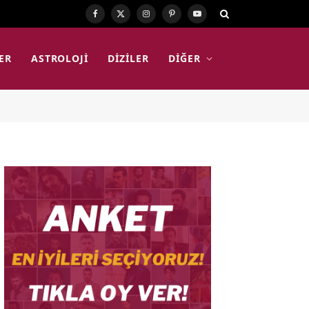
Facebook
X
Instagram
Pinterest
YouTube
(Twitter)
ER
ASTROLOJI
DIZILER
DIĞER