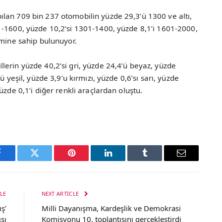
lan 709 bin 237 otomobilin yüzde 29,3’ü 1300 ve altı,
1-1600, yüzde 10,2’si 1301-1400, yüzde 8,1’i 1601-2000,
cmine sahip bulunuyor.
erin yüzde 40,2’si gri, yüzde 24,4’ü beyaz, yüzde
ü yeşil, yüzde 3,9’u kırmızı, yüzde 0,6’sı sarı, yüzde
üzde 0,1’i diğer renkli araçlardan oluştu.
Facebook
Twitter
Pinterest
LinkedIn
Tumblr
Email
LE
NEXT ARTICLE
ş’
Milli Dayanışma, Kardeşlik ve Demokrasi
sı
Komisyonu 10. toplantısını gerçekleştirdi