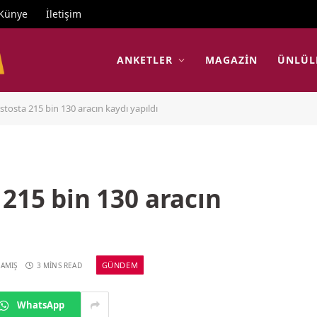
Künye
İletişim
ANKETLER
MAGAZIN
ÜNLÜL
stosta 215 bin 130 aracın kaydı yapıldı
 215 bin 130 aracın
GÜNDEM
AMIŞ
3 MINS READ
WhatsApp