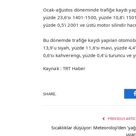
Ocak-ağustos döneminde trafiğe kaydı yapı
yüzde 23,6’sı 1401-1500, yüzde 10,8’i 150
yüzde 0,5’i 2001 ve üstü motor silindir ha
Bu dönemde trafiğe kaydı yapılan otomobill
13,9’u siyah, yüzde 11,6’sı mavi, yüzde 4,4’
0,6’sı kahverengi, yüzde 0,4’ü turuncu ve y
Kaynak : TRT Haber
SHARE.
PREVIOUS ARTIC
Sıcaklıklar düşüyor: Meteoroloji’den ‘yağı
uyarı