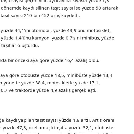
taşıt sayısı geçen yılın aynı ayına kıyasla yüzde 1,8
 dönemde kaydı silinen taşıt sayısı ise yüzde 50 artarak
 taşıt sayısı 210 bin 452 artış kaydetti.
n yüzde 44,1’ini otomobil, yüzde 43,9’unu motosiklet,
r, yüzde 1,4’ünü kamyon, yüzde 0,7’sini minibüs, yüzde
taşıtlar oluşturdu.
ında bir önceki aya göre yüzde 16,4 azalış oldu.
ki aya göre otobüste yüzde 18,5, minibüste yüzde 13,4
amyonette yüzde 38,4, motosiklette yüzde 17,1,
7 ve traktörde yüzde 4,9 azalış gerçekleşti.
e kaydı yapılan taşıt sayısı yüzde 1,8 arttı. Artış oranı
 yüzde 47,3, özel amaçlı taşıtta yüzde 32,1, otobüste