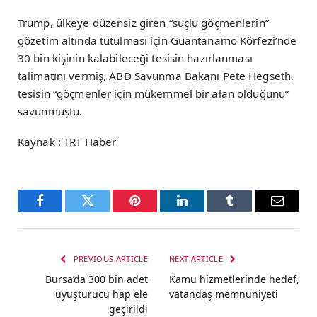
Trump, ülkeye düzensiz giren “suçlu göçmenlerin”
gözetim altında tutulması için Guantanamo Körfezi’nde
30 bin kişinin kalabileceği tesisin hazırlanması
talimatını vermiş, ABD Savunma Bakanı Pete Hegseth,
tesisin “göçmenler için mükemmel bir alan olduğunu”
savunmuştu.
Kaynak : TRT Haber
Facebook
Twitter
Pinterest
LinkedIn
Tumblr
Email
PREVIOUS ARTICLE
NEXT ARTICLE
Bursa’da 300 bin adet
Kamu hizmetlerinde hedef,
uyuşturucu hap ele
vatandaş memnuniyeti
geçirildi