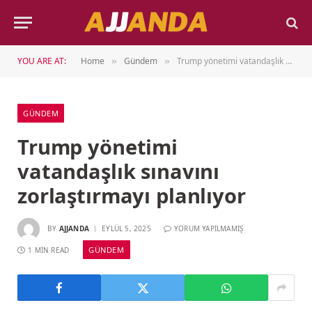
YOU ARE AT:
Home
Gündem
Trump yönetimi vatandaşlık sınavını zorlaştırmayı planlıyor
»
»
GÜNDEM
Trump yönetimi
vatandaşlık sınavını
zorlaştırmayı planlıyor
BY
AJJANDA
EYLÜL 5, 2025
YORUM YAPILMAMIŞ
GÜNDEM
1 MIN READ