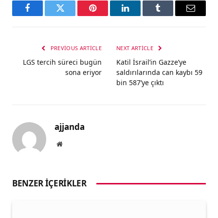
Facebook
Twitter
Pinterest
LinkedIn
Tumblr
Email
PREVIOUS ARTICLE
NEXT ARTICLE
LGS tercih süreci bugün
Katil İsrail’in Gazze’ye
sona eriyor
saldırılarında can kaybı 59
bin 587’ye çıktı
ajjanda
Website
BENZER İÇERIKLER