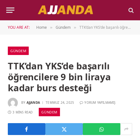
YOU ARE AT:
Home
Gündem
TTK’dan YKS’de başarılı öğrencilere 9 bin liraya kadar burs desteği
»
»
GÜNDEM
TTK’dan YKS’de başarılı
öğrencilere 9 bin liraya
kadar burs desteği
BY
AJJANDA
TEMMUZ 24, 2025
YORUM YAPILMAMIŞ
GÜNDEM
3 MINS READ